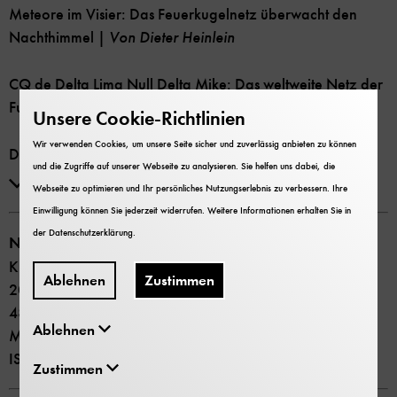
Meteore im Visier: Das Feuerkugelnetz überwacht den
Nachthimmel |
Von Dieter Heinlein
CQ de Delta Lima Null Delta Mike: Das weltweite Netz der
Funkamateure |
Von Luise Allendorf-Hoefer
Unsere Cookie-Richtlinien
Wir verwenden Cookies, um unsere Seite sicher und zuverlässig anbieten zu können
Der Traum vom Supergrid: Zwei Utopien rund um
und die Zugriffe auf unserer Webseite zu analysieren. Sie helfen uns dabei, die
Stromnetze |
Von Sebastian Kasper und Frank Dittmann
weiter lesen
Webseite zu optimieren und Ihr persönliches Nutzungserlebnis zu verbessern. Ihre
Einwilligung können Sie jederzeit widerrufen. Weitere Informationen erhalten Sie in
Die Wächter: Kernexplosionen auf der Spur |
Von
der
Datenschutzerklärung
.
Netzwerke
Joachim Schulze, Matthias Zähringer, Thomas Hoffmann,
Kultur und Technik Ausgabe 2/2022
Martin Kalinowski, Florian Haslinger, Lars Ceranna
Ablehnen
Zustimmen
2022
48 Seiten
Internes:
Ablehnen
Museumspreis vor Ort 8,90 €
ISSN 0344-5690
Neues aus dem Freundes- und Förderkreis Deutsches
Zustimmen
Museum