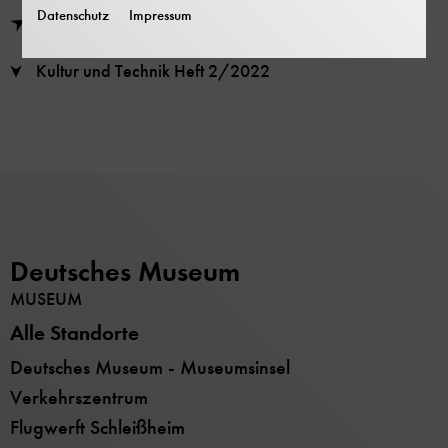
Ein tränenreicher Abschied vom Bergwerk
Datenschutz
Impressum
Online verfügbar
Die Welt der Technik in 100 Objekten: Sammlungsstücke
aus dem Deutschen Museum
Kultur und Technik Heft 2/2022
Mit 0,0 km/h über die Autobahn: Fotoausstellung im
Verkehrszentrum
Mission Künstliche Intelligenz: Ausstellungseröffnung im
Deutschen Museum Bonn
Deutsches Museum
MUSEUM
Alle Standorte
Deutsches Museum - Museumsinsel
Verkehrszentrum
Flugwerft Schleißheim