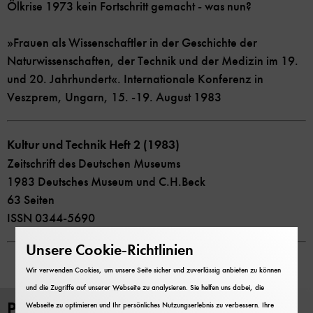
Ölkrise 1973 kein Fortschritt gemacht - was nun?
»Frauen als Wissenschaftler in der Geschichte der
Naturwissenschaften, der Technik und der Medizin im 19.
und 20. Jahrhundert«. Internationale Konferenz in
Veszprem, Ungarn, 15. -19. August 1983
Kultur und Technik Heft 2 (1983)
Zeitschrift des Deutschen Museums
1983 Deutsches Museum und C.H.Beck
63 Seiten
ISSN 0344-5690
Unsere Cookie-Richtlinien
Wir verwenden Cookies, um unsere Seite sicher und zuverlässig anbieten zu können
und die Zugriffe auf unserer Webseite zu analysieren. Sie helfen uns dabei, die
PDF Download
Webseite zu optimieren und Ihr persönliches Nutzungserlebnis zu verbessern. Ihre