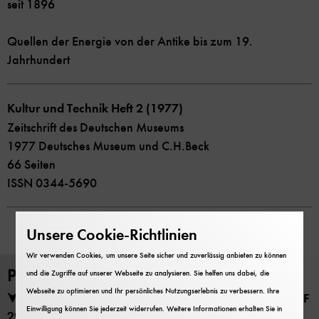
seit 1896
Quellen der Energie von der Antike bis zum 19.
Jahrhundert
Kultur und Technik Heft 2 (1977)
Zeitschrift des Deutschen Museums
1977 Deutsches Museum und C.H.Beck
66 Seiten
ISSN 0344-5690
Unsere Cookie-Richtlinien
Wir verwenden Cookies, um unsere Seite sicher und zuverlässig anbieten zu können
PDF Download
und die Zugriffe auf unserer Webseite zu analysieren. Sie helfen uns dabei, die
Webseite zu optimieren und Ihr persönliches Nutzungserlebnis zu verbessern. Ihre
Kultur und Technik Heft 2 (1977) herunterladen (PDF
Einwilligung können Sie jederzeit widerrufen. Weitere Informationen erhalten Sie in
29 MB)