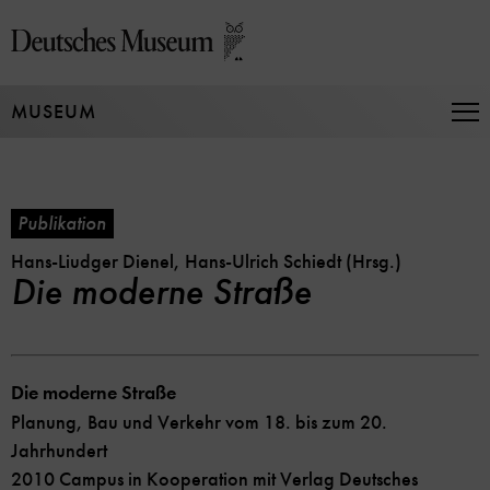
Direkt
zum
Seiteninhalt
springen
MUSEUM
Na
auf
un
zu
Publikation
Hans-Liudger Dienel, Hans-Ulrich Schiedt (Hrsg.)
Die moderne Straße
Die moderne Straße
Planung, Bau und Verkehr vom 18. bis zum 20.
Jahrhundert
2010 Campus in Kooperation mit Verlag Deutsches