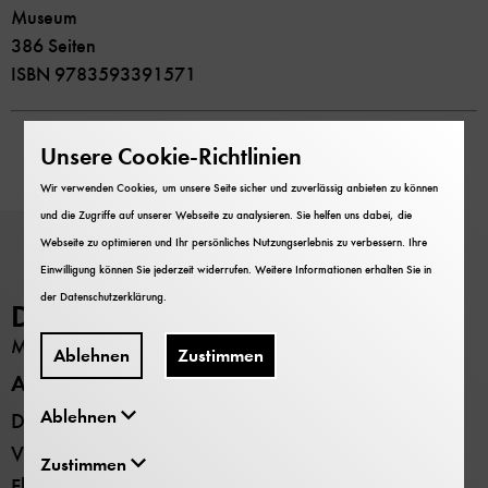
Museum
386 Seiten
ISBN 9783593391571
Unsere Cookie-Richtlinien
Wir verwenden Cookies, um unsere Seite sicher und zuverlässig anbieten zu können
und die Zugriffe auf unserer Webseite zu analysieren. Sie helfen uns dabei, die
Webseite zu optimieren und Ihr persönliches Nutzungserlebnis zu verbessern. Ihre
Einwilligung können Sie jederzeit widerrufen. Weitere Informationen erhalten Sie in
der
Datenschutzerklärung
.
Deutsches Museum
MUSEUM
Ablehnen
Zustimmen
Alle Standorte
Ablehnen
Deutsches Museum - Museumsinsel
Verkehrszentrum
Zustimmen
Flugwerft Schleißheim