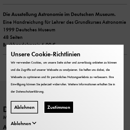
Die Ausstellung Astronomie im Deutschen Museum.
Eine Handreichung für Lehrer des Grundkurses Astronomie
1999 Deutsches Museum
48 Seiten
Buchhandelspreis 4,00 €
Unsere Cookie-Richtlinien
Wir verwenden Cookies, um unsere Seite sicher und zuverlässig anbieten zu können
und die Zugriffe auf unserer Webseite zu analysieren. Sie helfen uns dabei, die
Webseite zu optimieren und Ihr persönliches Nutzungserlebnis zu verbessern. Ihre
Einwilligung können Sie jederzeit widerrufen. Weitere Informationen erhalten Sie in
der
Datenschutzerklärung
.
Ablehnen
Zustimmen
Deutsches Museum
MUSEUM
Ablehnen
Alle Standorte