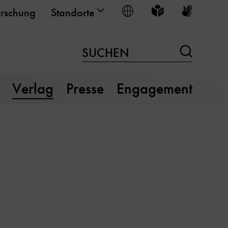
Sprache wählen
Leichte Sprache
Gebärden
rschung
Standorte
Suchen
SUCHEN
Verlag
Presse
Engagement