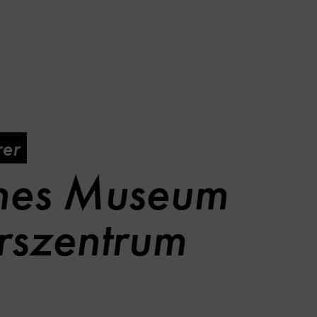
rer
hes Museum
rszentrum