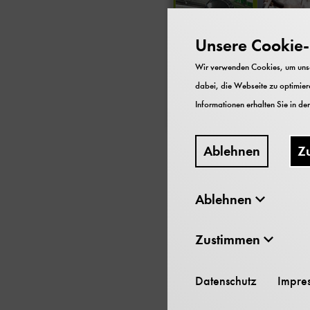
Unsere Cookie-R
Wir verwenden Cookies, um unser
dabei, die Webseite zu optimiere
Informationen erhalten Sie in de
Ablehnen
Z
Ablehnen
Dieser Ausstellungsf
ausführlichen Rundg
Zustimmen
sich alles um das T
seinen Aspekten und
Datenschutz
Impre
Bogen von der lustb