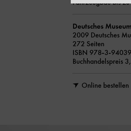
Fahrzeugbau bis zu
Deutsches Museum
2009 Deutsches M
272 Seiten
ISBN 978-3-9403
Buchhandelspreis 3
Online bestellen