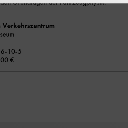
 den Grundlagen der Fahrzeugphysik.
 Verkehrszentrum
useum
96-10-5
,00 €