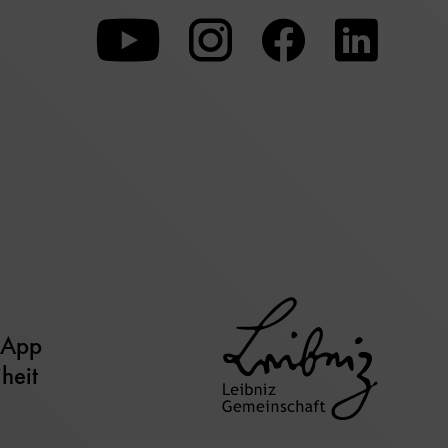
Zu
Zu
Zu
unserer
unserer
unserer
Youtube-
Instagram-
Faceboo
Seite
Seite
Seite
 App
iheit