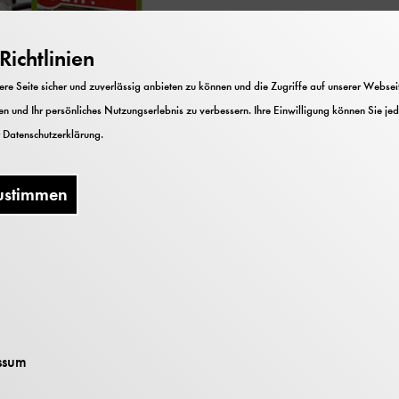
ichtlinien
e Seite sicher und zuverlässig anbieten zu können und die Zugriffe auf unserer Webseite
n und Ihr persönliches Nutzungserlebnis zu verbessern. Ihre Einwilligung können Sie jed
r
Datenschutzerklärung
.
ustimmen
ührer bietet auf ca. 270 Seiten mit über 300 
ang durch die thematisch gegliederten Hallen.
hema »Stadtverkehr«, Halle II widmet sich dem
 Halle III spannt unter dem Motto »Mobilität
ssum
etonten temporeichen Seite der Bewegung üb