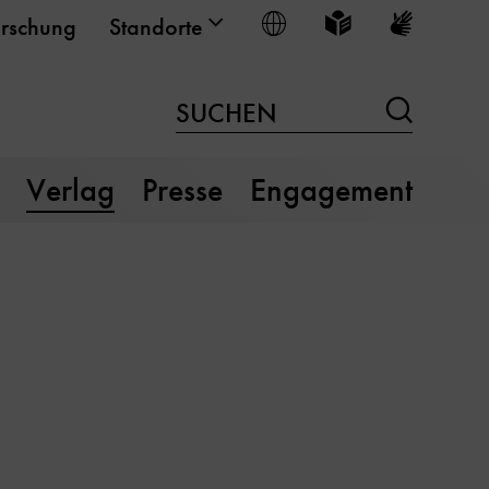
Sprache wählen
Leichte Sprache
Gebärden
rschung
Standorte
Suchen
SUCHEN
Verlag
Presse
Engagement