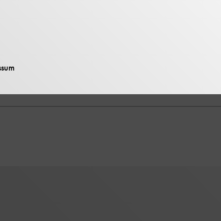
903 und 2003. Die Spannbreite reicht vom f
n ersten Webseiten des Museums.
te zur Geschichte des Deutschen Muse
ssum
0,00 €