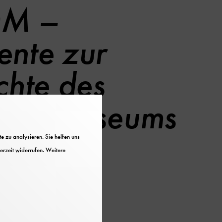
M –
nte zur
chte des
hen Museums
 zu analysieren. Sie helfen uns
erzeit widerrufen. Weitere
gaben des Deutschen