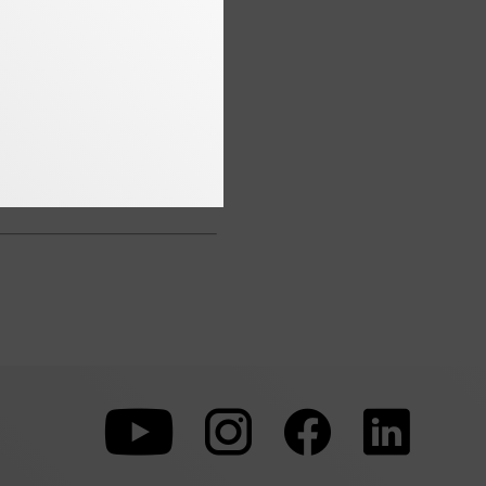
rühesten Aufruf zur
ums
Zu
Zu
Zu
unserer
unserer
unserer
Youtube-
Instagram-
Faceboo