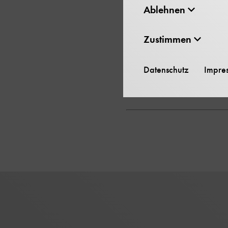
Museums zwischen 1
Ablehnen
Gründung bis zu de
Zustimmen
CD-ROM – Dokumen
Datenschutz
Impre
2003
Buchhandelspreis 1