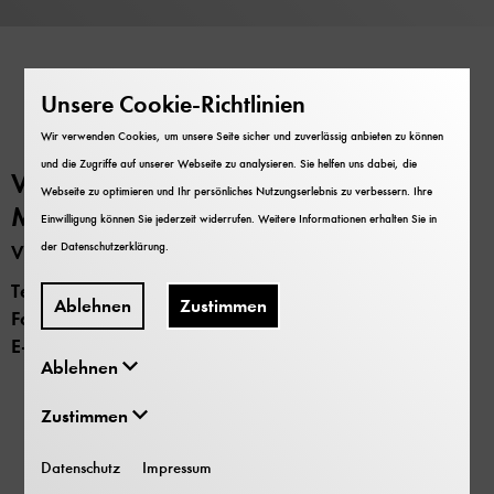
Unsere Cookie-Richtlinien
Kontakt
Wir verwenden Cookies, um unsere Seite sicher und zuverlässig anbieten zu können
und die Zugriffe auf unserer Webseite zu analysieren. Sie helfen uns dabei, die
Veranstaltungsbüro des Deutschen
Webseite zu optimieren und Ihr persönliches Nutzungserlebnis zu verbessern. Ihre
Museums
Einwilligung können Sie jederzeit widerrufen. Weitere Informationen erhalten Sie in
der
Datenschutzerklärung
.
Veranstaltungsmanagement
Telefon
089 2179 - 467
Ablehnen
Zustimmen
Fax
089 2179 - 468
E-Mail
vermietung@deutsches-museum.de
Ablehnen
Zustimmen
Auf einen Blick
Datenschutz
Impressum