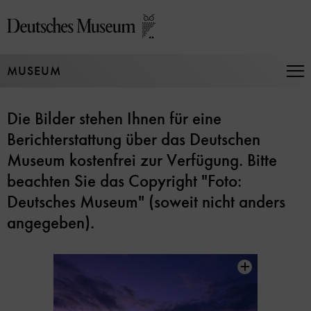
Direkt
zum
Seiteninhalt
springen
MUSEUM
Na
auf
un
Die Bilder stehen Ihnen für eine
zu
Berichterstattung über das Deutschen
Museum kostenfrei zur Verfügung. Bitte
beachten Sie das Copyright "Foto:
Deutsches Museum" (soweit nicht anders
angegeben).
Inhaltskarussell
überspringen