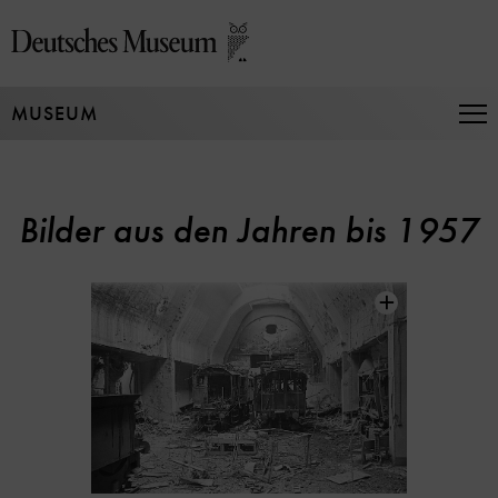
Direkt
zum
Seiteninhalt
springen
MUSEUM
Na
auf
un
zu
Bilder aus den Jahren bis 1957
Inhaltskarussell
überspringen