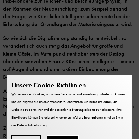
insbesondere zur Teilchen- und Beschleunigerphysik, in
den Rahmen der Neuausrichtung: zum Beispiel anhand
der Frage, wie Künstliche Intelligenz schon heute bei der
Erforschung der Grundlagen der Materie eingesetzt wird.
So wie sich die Digitalisierung ständig fortentwickelt, so
verändert sich auch stetig das Angebot für große und
kleine Gäste. Im Mittelpunkt steht aber stets der Dialog
über den sinnvollen Einsatz Künstlicher Intelligenz – immer
auf Augenhöhe und unter aktiver Einbeziehung der
Besucherinnen und Besucher!
Unsere Cookie-Richtlinien
Auf 1400 Quadratmetern stellen auf zwei Ebenen die
Wir verwenden Cookies, um unsere Seite sicher und zuverlässig anbieten zu können
Erlebnisräume »Künstliche Intelligenz« und »Künstliche
und die Zugriffe auf unserer Webseite zu analysieren. Sie helfen uns dabei, die
Neuronale Netze« die Vielfalt der Anwendungen als auch
Webseite zu optimieren und Ihr persönliches Nutzungserlebnis zu verbessern. Ihre
die Grundlagen der KI anschaulich vor.
Einwilligung können Sie jederzeit widerrufen. Weitere Informationen erhalten Sie in
der
Datenschutzerklärung
.
Zudem gibt das »Touch Tomorrow Lab« der Dr. Hans
Riegel-Stiftung erhellende Einblicke in die digitale Welt