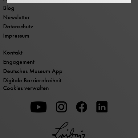
Blog
Newsletter
Datenschutz
Impressum
Kontakt
Engagement
Deutsches Museum App
Digitale Barrierefreiheit
Cookies verwalten
Zu
Zu
Zu
unserer
unserer
unserer
Youtube-
Instagram-
Facebook-
Seite
Seite
Seite