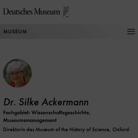
Direkt
zum
Seiteninhalt
springen
MUSEUM
Na
auf
un
zu
Dr. Silke Ackermann
Fachgebiet: Wissenschaftsgeschichte,
Museumsmanagement
Direktorin des Museum of the History of Science, Oxford