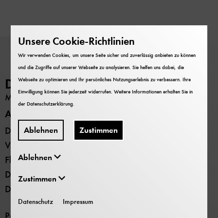
Unsere Cookie-Richtlinien
Wir verwenden Cookies, um unsere Seite sicher und zuverlässig anbieten zu können
und die Zugriffe auf unserer Webseite zu analysieren. Sie helfen uns dabei, die
Deutsches Museum
Webseite zu optimieren und Ihr persönliches Nutzungserlebnis zu verbessern. Ihre
Einwilligung können Sie jederzeit widerrufen. Weitere Informationen erhalten Sie in
MUSEUM
der
Datenschutzerklärung
.
Alle Standorte
Deutsches Museum - Museumsinsel
Ablehnen
Zustimmen
Verkehrszentrum
Ablehnen
Flugwerft Schleißheim
Deutsches Museum Nürnberg
Zustimmen
Deutsches Museum Bonn
Datenschutz
Impressum
Presse