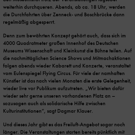
weiterhin durchqueren. Abends, ab ca. 18 Uhr, werden
die Durchfahrten über Zenneck- und Boschbrücke dann
regelmäßig abgesperrt.
Denn zum bewährten Konzept gehört auch, dass sich im
4000 Quadratmeter großen Innenhof des Deutschen
Museums Wissenschaft und Kleinkunst die Bühne teilen. Auf
die nachmittäglichen Science Shows und Mitmachaktionen
folgen abends wieder Kabarett und Konzerte, veranstaltet
vom Eulenspiegel Flying Circus. Für viele der namhaften
Künstler ist das nach vielen Monaten die erste Gelegenheit,
wieder live vor Publikum aufzutreten. „Wir bieten dafür
wieder sehr gerne unseren vorhandenen Platz an –
sozusagen auch als solidarische Hilfe zwischen
Kulturinstitutionen“, sagt Dagmar Klauer.
Und dieses Jahr gibt es das Freiluft-Angebot sogar noch
länger. Die Veranstaltungen starten bereits pünktlich mit