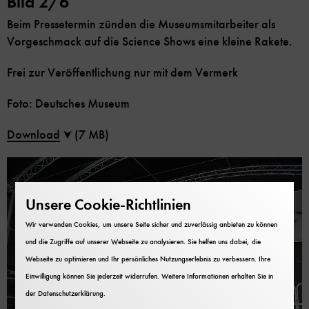
Bild 2/6
Beim Pressetermin zünden die Museumsmitarbeiter als
Vorgeschmack auf die Science Shows eine kleine Rakete.
Frei zur Veröffentlichung nur mit dem Vermerk
Foto: Deutsches Museum
Download
(7 MB)
Unsere Cookie-Richtlinien
Wir verwenden Cookies, um unsere Seite sicher und zuverlässig anbieten zu können
und die Zugriffe auf unserer Webseite zu analysieren. Sie helfen uns dabei, die
Webseite zu optimieren und Ihr persönliches Nutzungserlebnis zu verbessern. Ihre
Einwilligung können Sie jederzeit widerrufen. Weitere Informationen erhalten Sie in
der
Datenschutzerklärung
.