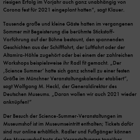
riesigen Erfolg im Vorjahr auch ganz unabhängig von
Corona fest für 2021 eingeplant hatten“, sagt Klauer.
Tausende große und kleine Gäste hatten im vergangenen
Sommer mit Begeisterung die berühmte Stickstoff-
Vorführung auf der Bühne bestaunt, den spannenden
Geschichten aus der Schifffahrt, der Luftfahrt oder der
Altamira-Höhle zugehört oder bei einem der zahlreichen
Workshops beispielsweise ihr Radl fit gemacht. „Der
‚Science Summer‘ hatte sich ganz schnell zu einer festen
Größe im Münchner Veranstaltungskalender etabliert“,
sagt Wolfgang M. Heckl, der Generaldirektor des
Deutschen Museums. „Daran wollen wir auch 2021 wieder
anknüpfen!“
Der Besuch der Science-Summer-Veranstaltungen im
Museumshof ist im Museumseintritt enthalten; Tickets dafür
sind nur online erhältlich. Radler und Fußgänger können
den Museumshof trotz der Veranstaltungen tagsüber