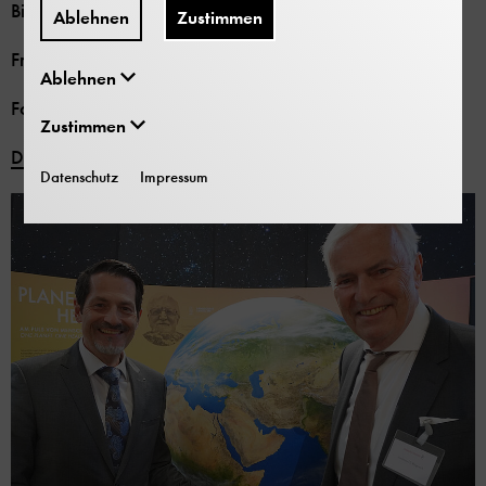
Biagosch (re.).
Ablehnen
Zustimmen
Frei zur Veröffentlichung nur mit dem Vermerk
Ablehnen
Foto: Deutsches Museum
Zustimmen
Download
Datenschutz
Impressum