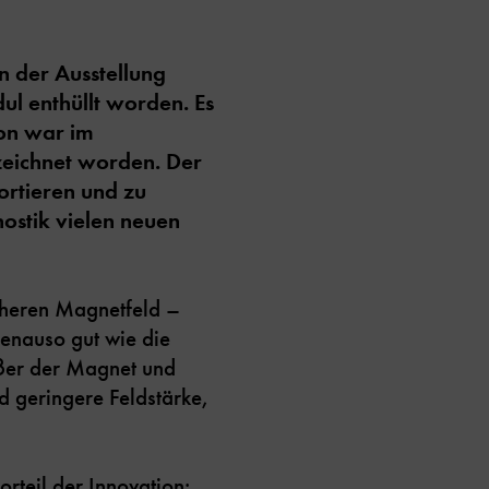
n der Ausstellung
ul enthüllt worden. Es
on war im
zeichnet worden. Der
portieren und zu
ostik vielen neuen
cheren Magnetfeld –
enauso gut wie die
ößer der Magnet und
nd geringere Feldstärke,
rteil der Innovation: