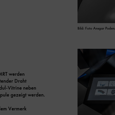
Bild: Foto Ansgar Pude
n MRT werden
itender Draht
dul-Vitrine neben
pule gezeigt werden.
t dem Vermerk