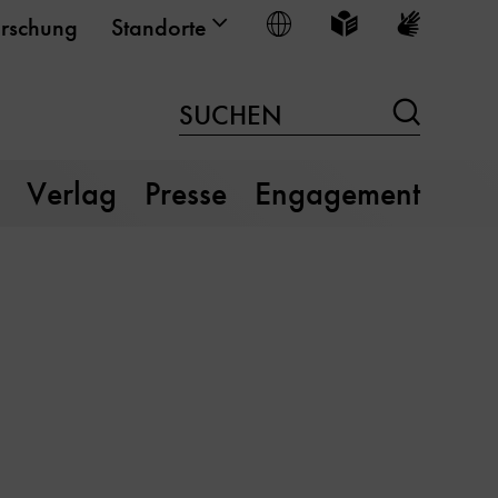
Sprache wählen
Leichte Sprache
Gebärden
rschung
Standorte
Suchen
SUCHEN
Verlag
Presse
Engagement