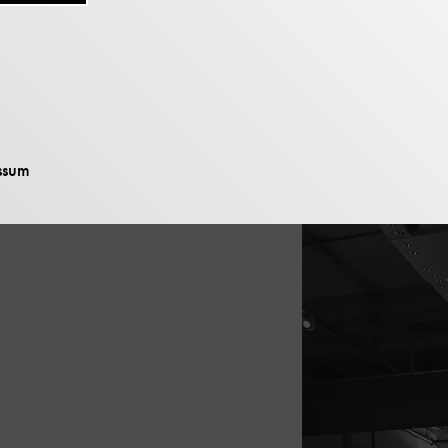
ukunftspreis
Bild: Foto Ansgar Pude
ssum