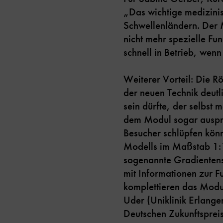
„Das wichtige medizinis
Schwellenländern. Der 
nicht mehr spezielle F
schnell in Betrieb, wenn
Weiterer Vorteil: Die R
der neuen Technik deutl
sein dürfte, der selbst
dem Modul sogar auspro
Besucher schlüpfen kön
Modells im Maßstab 1:1
sogenannte Gradientensp
mit Informationen zur F
komplettieren das Modu
Uder (Uniklinik Erlang
Deutschen Zukunftsprei