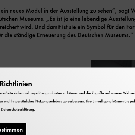
 ein neues Modul in der Ausstellung zu sehen“, sagt
tschen Museums. „Es ist ja eine lebendige Ausstellun
eichert wird. Und damit ist sie ein Symbol für den Fort
ür die ständige Erneuerung des Deutschen Museums.“
ichtlinien
chneten, innovativen
e Seite sicher und zuverlässig anbieten zu können und die Zugriffe auf unserer Webseite
chen Zukunftspreis
n und Ihr persönliches Nutzungserlebnis zu verbessern. Ihre Einwilligung können Sie jed
r
Datenschutzerklärung
.
t dem Vermerk
ustimmen