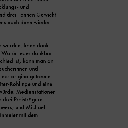
cklungs- und
und drei Tonnen Gewicht
ems auch dann wieder
en werden, kann dank
r. Wofür jeder dankbar
schied ist, kann man an
esucherinnen und
nes originalgetreuen
ter-Rohlinge und eine
 würde. Medienstationen
 drei Preisträgern
neers) und Michael
inmeier mit dem