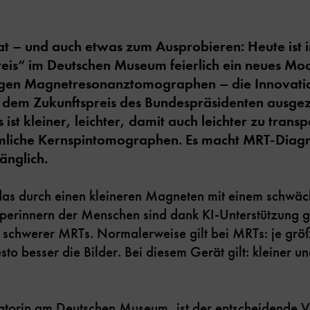
at – und auch etwas zum Ausprobieren: Heute ist i
eis“ im Deutschen Museum feierlich ein neues Mod
igen Magnetresonanztomographen – die Innovati
 dem Zukunftspreis des Bundespräsidenten ausge
ist kleiner, leichter, damit auch leichter zu trans
mliche Kernspintomographen. Es macht MRT-Diagn
änglich.
as durch einen kleineren Magneten mit einem schwä
rperinnern der Menschen sind dank KI-Unterstützung g
nd schwerer MRTs. Normalerweise gilt bei MRTs: je gr
sto besser die Bilder. Bei diesem Gerät gilt: kleiner u
torin am Deutschen Museum, ist der entscheidende Vo