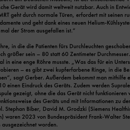
che Gerät wird damit weltweit nutzbar. Auch in Entwi
MRT geht durch normale Türen, erfordert mit seinen r
undamente und geht dank eines neuen Helium-Kühlsyst
 mal der Strom ausgefallen ist.“
öhre, in die die Patienten fürs Durchleuchten geschob
ich größer sein – 80 statt 60 Zentimeter Durchmesse
 mal in eine enge Röhre musste. „Was das für ein Unter
bieren – es gibt zwei kupferfarbene Ringe, in die B
nen“, sagt Gerber. Außerdem bekommt man mithilfe ei
0 einen Eindruck des Geräts. Zudem werden Supralei
ule gezeigt, ohne die das Gerät nicht funktionieren
unktionsweise des Geräts und mit Informationen zu den
l. Stephan Biber, David M. Grodzki (Siemens Healthi
en) waren 2023 von Bundespräsident Frank-Walter Ste
s ausgezeichnet worden.