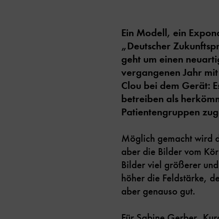
Ein Modell, ein Expon
„Deutscher Zukunftspr
geht um einen neuart
vergangenen Jahr mit
Clou bei dem Gerät: Es 
betreiben als herköm
Patientengruppen zug
Möglich gemacht wird d
aber die Bilder vom Kö
Bilder viel größerer u
höher die Feldstärke, de
aber genauso gut.
Für Sabine Gerber, Kura