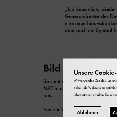
„Ich freue mich, wieder
Generaldirektor des Deu
eine neue Innovation ber
aber auch ein Symbol f
Bild 1/5
Unsere Cookie-R
So sieht das Modul zum ausgezei
Wir verwenden Cookies, um unser
MRT in der Ausstellung zum Deuts
dabei, die Webseite zu optimiere
aus.
Informationen erhalten Sie in de
Frei zur Veröffentlichung nur mi
Ablehnen
Z