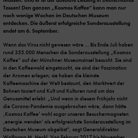
Massen. Und er ist der absolute Liebling in Deutschlands
Tassen! Den ganzen „Kosmos Kaffee“ kann man nur
noch wenige Wochen im Deutschen Museum
entdecken. Die äußerst erfolgreiche Sonderausstellung
endet am 6. September.
Wenn das Virus nicht gewesen wäre … Bis Ende Juli haben
rund 355.000 Menschen die Sonderausstellung „Kosmos
Kaffee“ auf der Münchner Museumsinsel besucht. Sie sind
in den Kaffeewald eingetaucht, sie sind der Faszination
der Aromen erlegen; sie haben die kleinste
Kaffeemaschine der Welt bestaunt, den Marktwert der
Bohnen taxiert und Kult und Kulturen rund um das
Genussmittel erlebt. „Und wenn in diesem Frühjahr nicht
die Corona-Pandemie ausgebrochen wäre, dann hätte
‚Kosmos Kaffee‘ wohl sogar unseren Besuchermagneten
‚energie.wenden‘ als erfolgreichste Sonderausstellung im
Deutschen Museum abgelöst“, sagt Generaldirektor
Wolfgang M. Heckl. Von Februar 2017 bis November