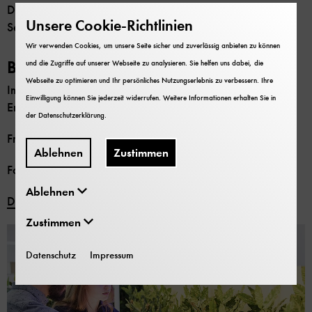
Die Sonderausstellung „Kosmos Kaffee“ endet am 6.
Unsere Cookie-Richtlinien
September.
Wir verwenden Cookies, um unsere Seite sicher und zuverlässig anbieten zu können
Bild 1/2
und die Zugriffe auf unserer Webseite zu analysieren. Sie helfen uns dabei, die
Webseite zu optimieren und Ihr persönliches Nutzungserlebnis zu verbessern. Ihre
Im Klimaregal sieht man, welche Auswirkungen die
Einwilligung können Sie jederzeit widerrufen. Weitere Informationen erhalten Sie in
Erderwärmung auf Kaffeepflanzen hat.
der
Datenschutzerklärung
.
Frei zur Veröffentlichung nur mit dem Vermerk
Ablehnen
Zustimmen
Foto: Deutsches Museum/Christian Illing
Ablehnen
Download
Zustimmen
Datenschutz
Impressum