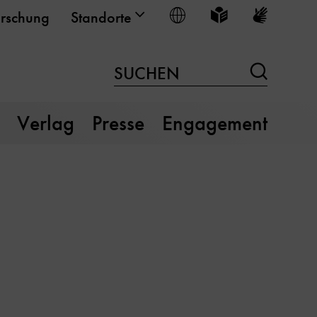
Sprache wählen
Leichte Sprache
Gebärden
rschung
Standorte
Suchen
SUCHEN
Verlag
Presse
Engagement