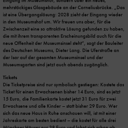
Eingang im Museumshof, sondern über ein neues,
mehrstöckiges Glasgebäude an der Corneliusbrücke. „Das
ist eine Übergangslösung: 2028 zieht der Eingang wieder
in den Museumshof um. Wir freuen uns aber, für die
Zwischenzeit eine so attraktive Lösung gefunden zu haben,
die mit ihrem transparenten Erscheinungsbild auch für die
neue Offenheit der Museumsinsel steht“, sagt der Bauleiter
des Deutschen Museums, Dieter Lang. Die Uferstraße an
der Isar auf der gesamten Museumsinsel und der
Museumsgarten sind jetzt auch abends zugänglich.
Tickets
Die Ticketpreise sind nur symbolisch gestiegen: Kostete das
Ticket für einen Erwachsenen bisher 14 Euro, sind es jetzt
15 Euro, die Familienkarte kostet jetzt 31 Euro für zwei
Erwachsene und alle Kinder – statt bisher 29 Euro. Wer
sich das neue Haus in Ruhe anschauen will, ist mit einer
Jahreskarte am besten bedient – die kostet für alle drei
Münchner Häuser nur 38 Euro und lohnt sich schon ab