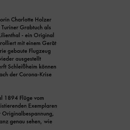
orin Charlotte Holzer
s Turiner Grabtuch als
lienthal - ein Original
rolliert mit einem Gerät
 Serie gebaute Flugzeug
ieder ausgestellt
erft Schleißheim können
nach der Corona-Krise
hal 1894 Flüge vom
existierenden Exemplaren
er Originalbespannung,
ganz genau sehen, wie