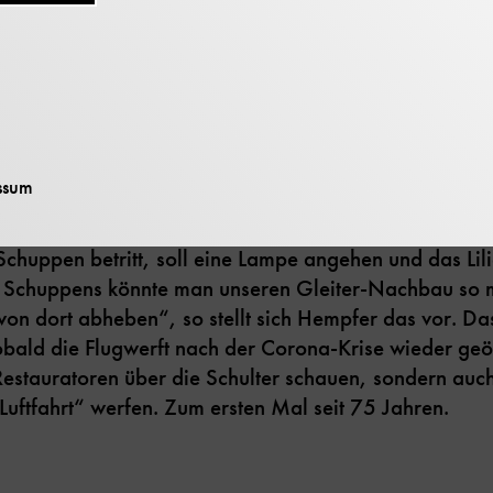
pfer ist das aber kein Zustand. Er will „den Heiligen 
eder herzeigen: „Der Original-Lilienthalgleiter soll wi
ng ,Historische Luftfahrt‘ auf der Museumsinsel zu se
isierten Vitrine mit Stützkonstruktion, Licht- und Staub
ssum
ahren. Hempfer schwebt eine Inszenierung vor, die di
hstellt: Er würde gern Lilienthals dortigen Schuppen n
chuppen betritt, soll eine Lampe angehen und das Lili
Schuppens könnte man unseren Gleiter-Nachbau so m
von dort abheben“, so stellt sich Hempfer das vor. Da
bald die Flugwerft nach der Corona-Krise wieder geöf
Restauratoren über die Schulter schauen, sondern auch
Luftfahrt“ werfen. Zum ersten Mal seit 75 Jahren.