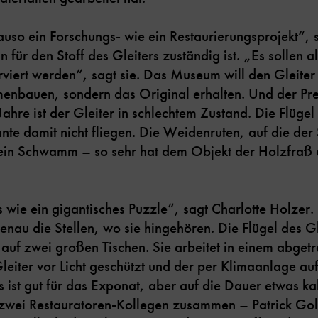
uso ein Forschungs- wie ein Restaurierungsprojekt“, 
in für den Stoff des Gleiters zuständig ist. „Es sollen 
viert werden“, sagt sie. Das Museum will den Gleiter
nbauen, sondern das Original erhalten. Und der Preis
ahre ist der Gleiter in schlechtem Zustand. Die Flügel 
nte damit nicht fliegen. Die Weidenruten, auf die der 
 ein Schwamm – so sehr hat dem Objekt der Holzfraß 
 wie ein gigantisches Puzzle“, sagt Charlotte Holzer. 
au die Stellen, wo sie hingehören. Die Flügel des Gl
 auf zwei großen Tischen. Sie arbeitet in einem abge
leiter vor Licht geschützt und der per Klimaanlage a
s ist gut für das Exponat, aber auf die Dauer etwas kalt
t zwei Restauratoren-Kollegen zusammen – Patrick Gol