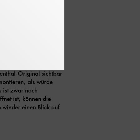
Gral der Luftfahrt“, wie
eder als zentrales
hen sein“, sagt
schutz, um ihn vor
e Situation auf dem
achbauen lassen. Nur,
enthal-Original sichtbar
ontieren, als würde
s ist zwar noch
fnet ist, können die
 wieder einen Blick auf