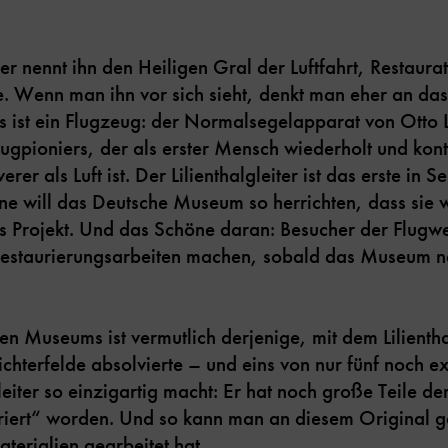
 nennt ihn den Heiligen Gral der Luftfahrt, Restaurat
ie. Wenn man ihn vor sich sieht, denkt man eher an da
s ist ein Flugzeug: der Normalsegelapparat von Otto Li
lugpioniers, der als erster Mensch wiederholt und kont
rer als Luft ist. Der Lilienthalgleiter ist das erste in
ne will das Deutsche Museum so herrichten, dass sie w
s Projekt. Und das Schöne daran: Besucher der Flugw
r Restaurierungsarbeiten machen, sobald das Museum 
en Museums ist vermutlich derjenige, mit dem Lilient
Lichterfelde absolvierte – und eins von nur fünf noch 
eiter so einzigartig macht: Er hat noch große Teile d
ariert“ worden. Und so kann man an diesem Original 
aterialien gearbeitet hat.