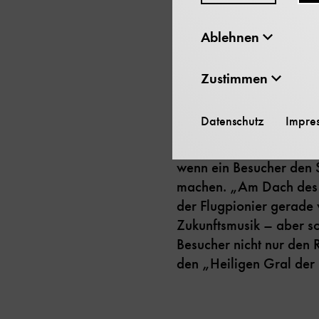
aus.
Ablehnen
Für Kurator Andreas Hem
er den Gleiter nennt, wi
Zustimmen
Exponat in der Ausstellu
Hempfer. In einer klimat
Datenschutz
Impre
weiterem Verfall zu bew
Berliner Fliegeberg nac
wenn ein Besucher den S
machen. „Am Dach des 
der Flugpionier gerade 
Zukunftsmusik – aber so
Besucher nicht nur den 
den „Heiligen Gral der 