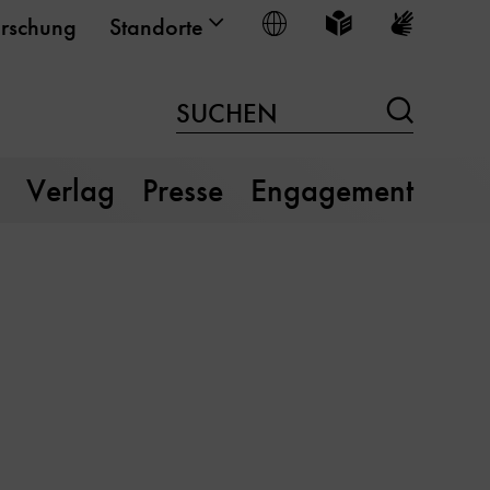
Sprache wählen
Leichte Sprache
Gebärden
rschung
Standorte
Suchen
SUCHEN
Verlag
Presse
Engagement