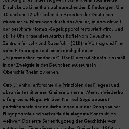
Januar gibt es in der Flugwerft Schleißheim spannende
Einblicke zu Lilienthals bahnbrechenden Erfindungen. Um
10 und um 12 Uhr laden die Experten des Deutschen
Museums zu Führungen durch das Atelier, in dem aktuell
der berühmte Normal-Segelapparat restauriert wird. Und
ab 14 Uhr präsentiert Markus Raffel vom Deutschen
Zentrum für Luft- und Raumfahrt (DLR) in Vortrag und Film
seine Erfahrungen mit einem nachgebauten
„Experimentier-Eindecker“. Der Gleiter ist ebenfalls aktuell
in der Zweigstelle des Deutschen Museums in
Oberschleißheim zu sehen.
Otto Lilienthal erforschte die Prinzipien des Fliegens und
absolvierte mit seinen Gleitern als erster Mensch wiederholt
erfolgreiche Flüge. Mit dem Normal-Segelapparat
perfektionierte der deutsche Ingenieur das Design seiner
Flugapparate und verkaufte die elegante Konstruktion
weltweit. Das erste Serienflugzeug der Geschichte war
entstanden. Einer dieser originalen Gleiter kam 1904 als