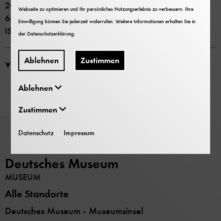
2007 Deutsches Museum und C.H.Beck
Webseite zu optimieren und Ihr persönliches Nutzungserlebnis zu verbessern. Ihre
66 Seiten
Einwilligung können Sie jederzeit widerrufen. Weitere Informationen erhalten Sie in
ISSN 0344-5690
der
Datenschutzerklärung
.
Ablehnen
Zustimmen
PDF Download: Kultur und Technik Heft 4, 2007
Ablehnen
Zustimmen
Datenschutz
Impressum
Deutsches Museum
MUSEUM
Alle Standorte
Deutsches Museum - Museumsinsel