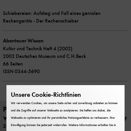
Schiebereien: Aufstieg und Fall eines genialen
Rechengeräts - Der Rechenschieber
Abenteuer Wissen
Kultur und Technik Heft 4 (2002)
2002 Deutsches Museum und C.H.Beck
66 Seiten
ISSN 0344-5690
Unsere Cookie-Richtlinien
Wir verwenden Cookies, um unsere Seite sicher und zuverlässig anbieten zu können
PDF Download
und die Zugriffe auf unserer Webseite zu analysieren. Sie helfen uns dabei, die
Kultur und Technik Heft 4 (2002) herunterladen (PDF
Webseite zu optimieren und Ihr persönliches Nutzungserlebnis zu verbessern. Ihre
28 MB)
Einwilligung können Sie jederzeit widerrufen. Weitere Informationen erhalten Sie in