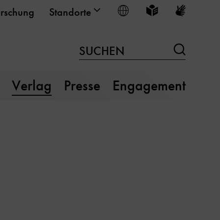
Sprache wählen
Leichte Sprache
Gebärden
rschung
Standorte
Suchen
SUCHEN
Verlag
Presse
Engagement