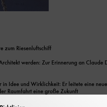
e zum Riesenluftschiff
 Architekt werden: Zur Erinnerung an Claude D
in Idee und Wirklichkeit: Er leitete eine ne
der Raumfahrt eine große Zukunft