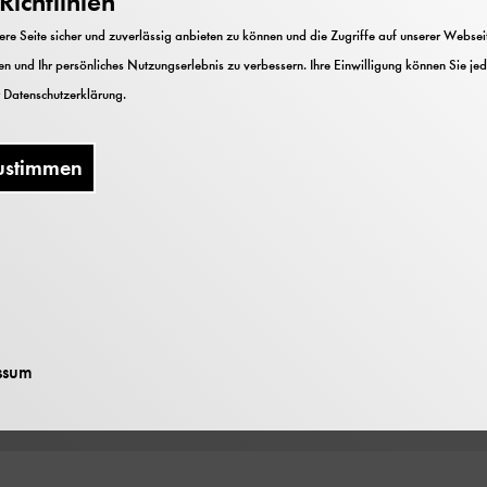
ichtlinien
 Heft 3 (1984)
e Seite sicher und zuverlässig anbieten zu können und die Zugriffe auf unserer Webseite
tschen Museums
n und Ihr persönliches Nutzungserlebnis zu verbessern. Ihre Einwilligung können Sie jed
seum und C.H.Beck
r
Datenschutzerklärung
.
ustimmen
ssum
nterladen (PDF 37 MB)