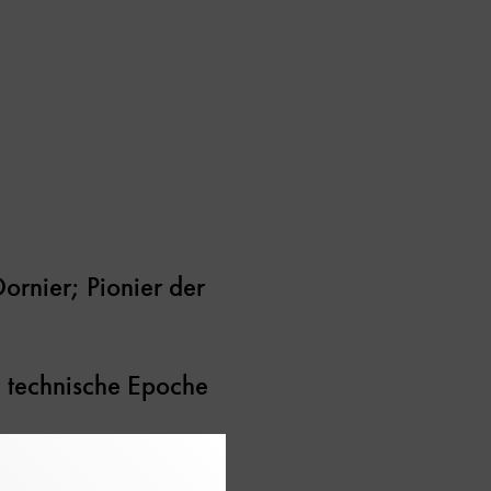
ornier; Pionier der
ue technische Epoche