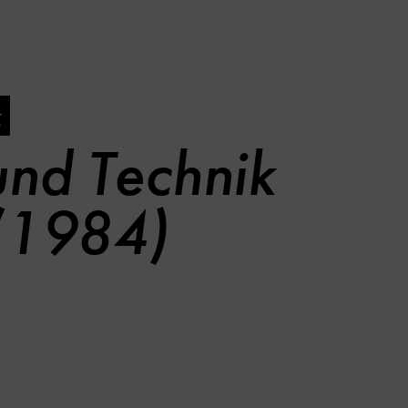
k
und Technik
 (1984)