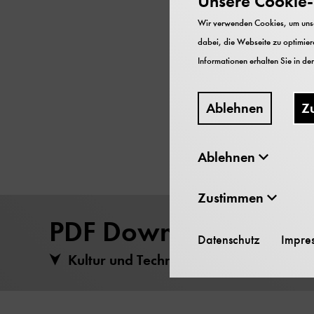
Unsere Cookie-R
Kultur und Technik
Wir verwenden Cookies, um unser
Zeitschrift des Deu
dabei, die Webseite zu optimiere
1984 Deutsches Mu
Informationen erhalten Sie in de
75 Seiten
ISSN 0344-5690
Ablehnen
Z
Ablehnen
Zustimmen
PDF Download
Datenschutz
Impre
Kultur und Technik Heft 3 (1984) heru