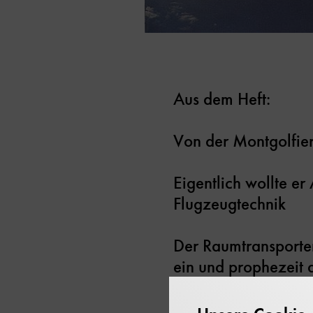
Aus dem Heft:
Von der Montgolfier
Eigentlich wollte er
Flugzeugtechnik
Der Raumtransporter 
ein und prophezeit 