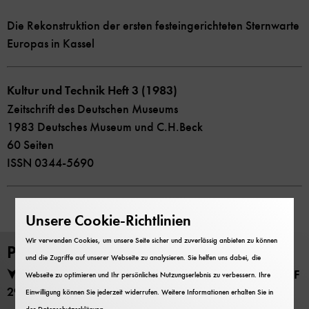
Die Rekonstruktion der ersten festeingerichteten Sternwarte
Europas in Kassel
Kultur und Technik Heft 3 (1983)
Zeitschrift des Deutschen Museums
1983 Deutsches Museum und C.H.Beck
60 Seiten
ISSN 0344-5690
Unsere Cookie-Richtlinien
Wir verwenden Cookies, um unsere Seite sicher und zuverlässig anbieten zu können
PDF Download
und die Zugriffe auf unserer Webseite zu analysieren. Sie helfen uns dabei, die
Kultur und Technik Heft 3 (1983) herunterladen (PDF
Webseite zu optimieren und Ihr persönliches Nutzungserlebnis zu verbessern. Ihre
29 MB)
Einwilligung können Sie jederzeit widerrufen. Weitere Informationen erhalten Sie in