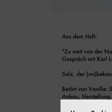
Aus dem Heft:
"Zu weit von der Nat
Gespräch mit Karl L
Salz, der (un)bekan
Betört von Vanille:
Anbau, Herstellung,