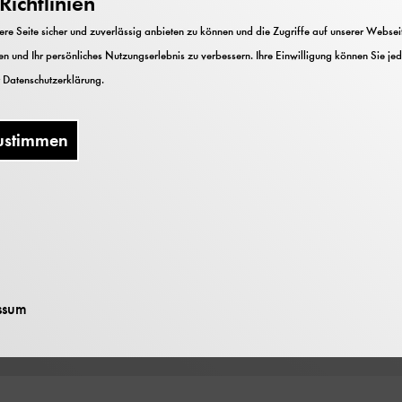
ichtlinien
e Seite sicher und zuverlässig anbieten zu können und die Zugriffe auf unserer Webseite
Heft 1 (2002)
n und Ihr persönliches Nutzungserlebnis zu verbessern. Ihre Einwilligung können Sie jed
seum und C.H.Beck
r
Datenschutzerklärung
.
ustimmen
ssum
nterladen (PDF 31 MB)