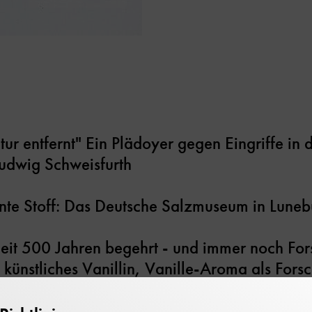
ur entfernt" Ein Plädoyer gegen Eingriffe in 
udwig Schweisfurth
nte Stoff: Das Deutsche Salzmuseum in Luneb
 Seit 500 Jahren begehrt - und immer noch F
 künstliches Vanillin, Vanille-Aroma als For