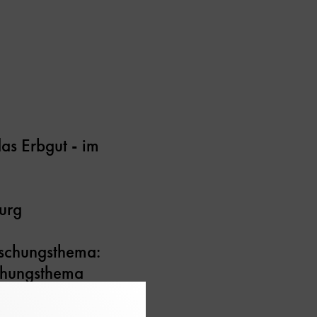
das Erbgut - im
urg
orschungsthema:
schungsthema