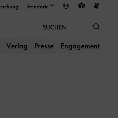
Sprache wählen
Leichte Sprache
Gebärden
rschung
Standorte
Suchen
SUCHEN
Verlag
Presse
Engagement