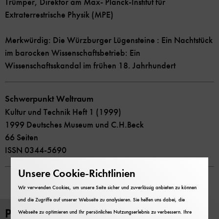
Trümper, Direktor am Max- Planck-Institut für
Extraterrestrische Physik (MPE)
Merkwürdig: Die Würzburger Lügensteine : Ein Nachtstück
im barocken Wissenschaftsbetrieb: Ein
Wissenschaftsskandal im frühen 18. Jahrhundert
Schwerpunkt Weltraum
Kultur und Technik Heft 1 (1999)
1999 Deutsches Museum und C.H.Beck
66 Seiten
ISSN 0344-5690
Unsere Cookie-Richtlinien
Wir verwenden Cookies, um unsere Seite sicher und zuverlässig anbieten zu können
und die Zugriffe auf unserer Webseite zu analysieren. Sie helfen uns dabei, die
PDF Download
Webseite zu optimieren und Ihr persönliches Nutzungserlebnis zu verbessern. Ihre