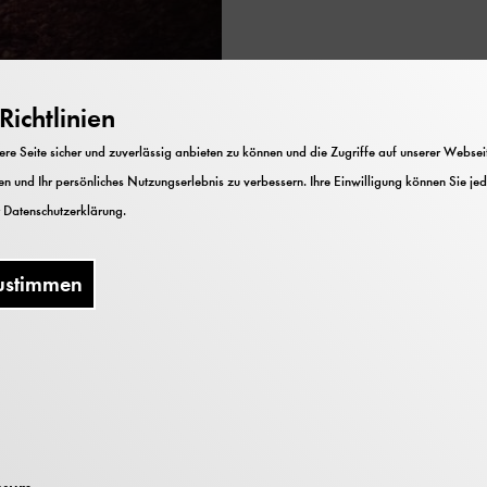
ichtlinien
e Seite sicher und zuverlässig anbieten zu können und die Zugriffe auf unserer Webseite
n und Ihr persönliches Nutzungserlebnis zu verbessern. Ihre Einwilligung können Sie jed
ortschrittsoptimismus zur gezielten PR-Arbe
r
Datenschutzerklärung
.
hmen begannen, öffentliche Emotionen zu ste
ustimmen
uerbarer Energien wird heute mehr denn je 
 Jahrhunderts sorgten massive Investitionen i
ür Konflikte: Der Vision vom unerschöpflich
ie Zerstörung von Natur und Landschaft sowie
gung der betroffenen Bevölkerung gegenüber.