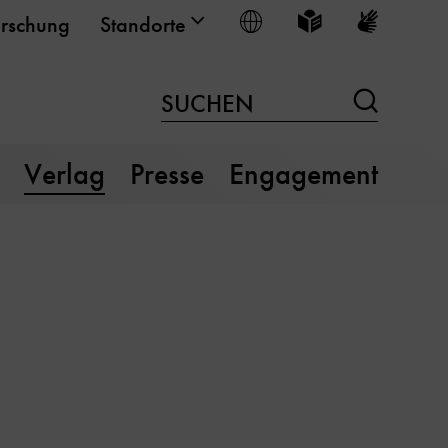
Sprache wählen
Leichte Sprache
Gebärden
rschung
Standorte
Suchen
SUCHEN
Verlag
Presse
Engagement