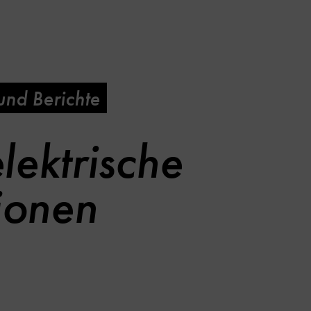
nd Berichte
ektrische
ionen