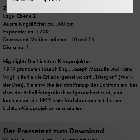
Zahlen + Fakten:
Lage: Ebene 2
Ausstellungsfläche: ca. 500 qm
Exponate: ca. 1200
Demos und Medienstationen: 10 und 16
Diorama: 1
Highlight: Der Lichtton-Kinoprojektor
1919 gründeten Joseph Engl, Joseph Massolle und Hans
Vogt in Berlin die Erfindergemeinschaft „Triergon“ (Werk
der Drei). Sie entwickelten das Prinzip des Lichttonfilms, bei
dem der Schall fotografisch aufgezeichnet wird, und
konnten bereits 1922 erste Vorführungen mit diesem
Lichtton-Kinoprojektor veranstalten.
Der Pressetext zum Download