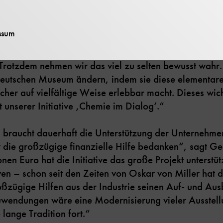
ine großzügige Förderung durch die Initiative ‚Chemie
-Unternehmen zusammengeschlossen haben.
ssum
sitzender des Vorstands von CID, betont: „Chemie beg
Trotzdem nehmen wir das viel zu selten bewusst wahr. 
eutschen Museum ändern, indem sie diese elementare
her auf vielfältige Weise erlebbar macht. Dieses wi
t unserer Initiative ‚Chemie im Dialog‘.“
raucht dauerhaft die Unterstützung der Unternehme
r die großzügige finanzielle Hilfe bedanken“, sagt G
onen Euro hat die Initiative das große Projekt unterstüt
iven – schon seit den Zeiten von Oskar von Miller ha
ßzügige Hilfen aus der Industrie seinen Auf- und Aus
uwendungen wäre eine Modernisierung vieler Ausstell
 lange Tradition fort.“