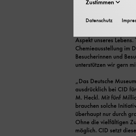
Zustimmen
die Ausstellung durch e
der sich viele Chemie
Datenschutz
Impre
Markus Steilemann, Vor
Aspekt unseres Lebens. 
Chemieausstellung im D
Besucherinnen und Besuc
unterstützen wir gern mi
„Das Deutsche Museum b
ausdrücklich bei CID fü
M. Heckl. Mit fünf Milli
brauchen solche Initiat
überhaupt nur durch gro
Ohne die vielfältigen Z
möglich. CID setzt diese