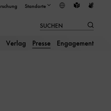
Sprache wählen
Leichte Sprache
Gebärden
rschung
Standorte
Suchen
SUCHEN
Verlag
Presse
Engagement