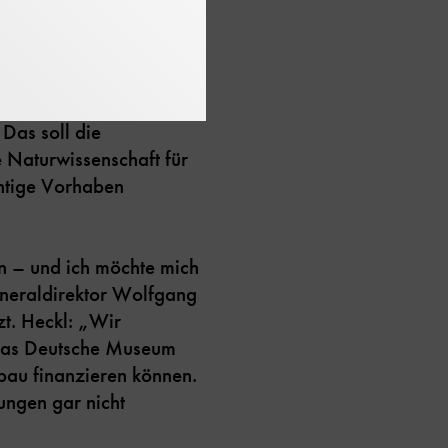
 im Dialog‘ (CID), in
leitet uns in jedem
Das soll die
 Naturwissenschaft für
chtige Vorhaben
n – und ich möchte mich
eneraldirektor Wolfgang
zt. Heckl: „Wir
t das Deutsche Museum
bau finanzieren können.
ungen gar nicht