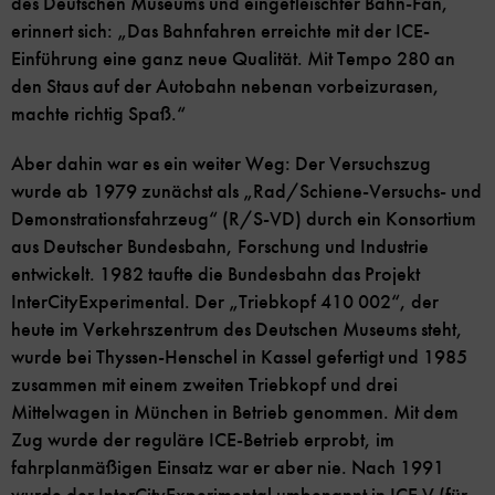
des Deutschen Museums und eingefleischter Bahn-Fan,
erinnert sich: „Das Bahnfahren erreichte mit der ICE-
Einführung eine ganz neue Qualität. Mit Tempo 280 an
den Staus auf der Autobahn nebenan vorbeizurasen,
machte richtig Spaß.“
Aber dahin war es ein weiter Weg: Der Versuchszug
wurde ab 1979 zunächst als „Rad/Schiene-Versuchs- und
Demonstrationsfahrzeug“ (R/S-VD) durch ein Konsortium
aus Deutscher Bundesbahn, Forschung und Industrie
entwickelt. 1982 taufte die Bundesbahn das Projekt
InterCityExperimental. Der „Triebkopf 410 002“, der
heute im Verkehrszentrum des Deutschen Museums steht,
wurde bei Thyssen-Henschel in Kassel gefertigt und 1985
zusammen mit einem zweiten Triebkopf und drei
Mittelwagen in München in Betrieb genommen. Mit dem
Zug wurde der reguläre ICE-Betrieb erprobt, im
fahrplanmäßigen Einsatz war er aber nie. Nach 1991