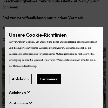
Geschwindigkeitsweltrekord aufgestellt - 406 km/h auf
Schienen.
Frei zur Veröffentlichung nur mit dem Vermerk
Foto: Deutsches Museum
Unsere Cookie-Richtlinien
Download
Wir verwenden Cookies, um unsere Seite sicher und zuverlässig anbieten zu können
und die Zugriffe auf unserer Webseite zu analysieren. Sie helfen uns dabei, die
Webseite zu optimieren und Ihr persönliches Nutzungserlebnis zu verbessern. Ihre
Einwilligung können Sie jederzeit widerrufen. Weitere Informationen erhalten Sie in
der
Datenschutzerklärung
.
Ablehnen
Zustimmen
Ablehnen
Zustimmen