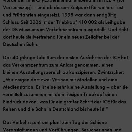
wurde der InterCityExperimental umbenannt in ICE V (für
Versuchszug) – und ab diesem Zeitpunkt für weitere Test-
und Prüffahrten eingesetzt. 1998 war dann endgültig
Schluss. Seit 2006 ist der Triebkopf 410 002 als Leihgabe
des DB Museums im Verkehrszentrum ausgestellt. Und steht
dort heute stellvertretend für ein neues Zeitalter bei der
Deutschen Bahn.
Das 40-jährige Jubiläum der ersten Ausfahrten des ICE hat
das Verkehrszentrum zum Anlass genommen, einen
kleinen Ausstellungsbereich zu konzipieren. Zwintzscher:
„Wir zeigen dort zwei Vitrinen mit Modellen und eine
Medienstation. Es ist eine sehr kleine Ausstellung – aber sie
vermittelt zusammen mit dem riesigen Triebkopf einen
Eindruck davon, was für ein großer Schritt der ICE für das
Reisen und die Bahn in Deutschland bis heute ist.“
Das Verkehrszentrum plant zum Tag der Schiene
Veranstaltungen und Vorführungen. Besucherinnen und