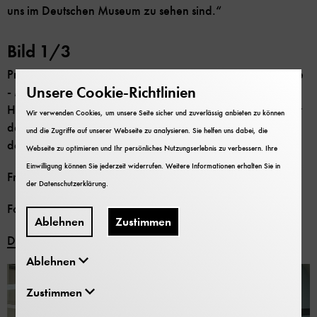
uns im Deutschen Museum zu sehen sind.“
Bild 1/3
Präsentation der Neuzugänge in der Ausstellung "Energie
Unsere Cookie-Richtlinien
- Motoren": Hannelore Berdelle-Hilge mit Wolfgang M.
Heckl, dem Generaldirektor des Deutschen Museums, vor
Wir verwenden Cookies, um unsere Seite sicher und zuverlässig anbieten zu können
der Rheinischen Circularpumpe, dem ältestens Stück aus
und die Zugriffe auf unserer Webseite zu analysieren. Sie helfen uns dabei, die
der Sammlung.
Webseite zu optimieren und Ihr persönliches Nutzungserlebnis zu verbessern. Ihre
Einwilligung können Sie jederzeit widerrufen. Weitere Informationen erhalten Sie in
Frei zur Veröffentlichung nur mit dem Vermerk
der
Datenschutzerklärung
.
Foto: Deutsches Museum
Ablehnen
Zustimmen
Download
Ablehnen
Zustimmen