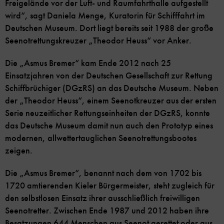
Freigelände vor der Luft- und Raumfahrthalle aufgestellt
wird“, sagt Daniela Menge, Kuratorin für Schifffahrt im
Deutschen Museum. Dort liegt bereits seit 1988 der große
Seenotrettungskreuzer „Theodor Heuss“ vor Anker.
Die „Asmus Bremer“ kam Ende 2012 nach 25
Einsatzjahren von der Deutschen Gesellschaft zur Rettung
Schiffbrüchiger (DGzRS) an das Deutsche Museum. Neben
der „Theodor Heuss“, einem Seenotkreuzer aus der ersten
Serie neuzeitlicher Rettungseinheiten der DGzRS, konnte
das Deutsche Museum damit nun auch den Prototyp eines
modernen, allwettertauglichen Seenotrettungsbootes
zeigen.
Die „Asmus Bremer“, benannt nach dem von 1702 bis
1720 amtierenden Kieler Bürgermeister, steht zugleich für
den selbstlosen Einsatz ihrer ausschließlich freiwilligen
Seenotretter. Zwischen Ende 1987 und 2012 haben ihre
Besatzungen 644 Menschen aus Seenot gerettet oder aus