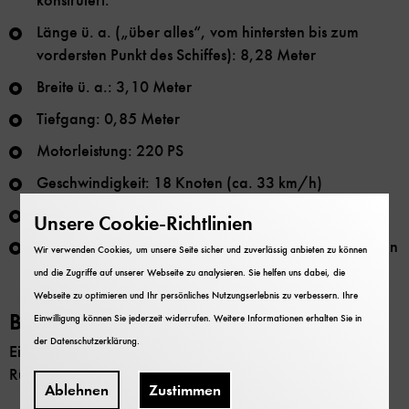
konstruiert.
Länge ü. a. („über alles“, vom hintersten bis zum
vordersten Punkt des Schiffes): 8,28 Meter
Breite ü. a.: 3,10 Meter
Tiefgang: 0,85 Meter
Motorleistung: 220 PS
Geschwindigkeit: 18 Knoten (ca. 33 km/h)
Besatzung: Freiwillige
Unsere Cookie-Richtlinien
Während seiner gesamten Dienstzeit im Olympiahafen
Wir verwenden Cookies, um unsere Seite sicher und zuverlässig anbieten zu können
Schilksee stationiert
und die Zugriffe auf unserer Webseite zu analysieren. Sie helfen uns dabei, die
Webseite zu optimieren und Ihr persönliches Nutzungserlebnis zu verbessern. Ihre
Bild 1/3
Einwilligung können Sie jederzeit widerrufen. Weitere Informationen erhalten Sie in
der
Datenschutzerklärung
.
Ein Schiff auf Reisen: Die Asmus Bremer wird im
Rückwärtsgang über die Zenneckbrücke gefahren.
Ablehnen
Zustimmen