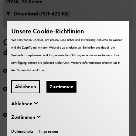
2024, 20 Seiten
Download (PDF 422 KB)
Unsere Cookie-Richtlinien
Ganz besondere Kennzahlen aus
Wir verwenden Cookies, um unsere Seite sicher und zuverlässig anbieten zu können
und die Zugriffe auf unserer Webseite zu analysieren. Sie helfen uns dabei, die
dem Jahresbericht:
Webseite zu optimieren und Ihr persönliches Nutzungserlebnis zu verbessern. Ihre
Einwilligung können Sie jederzeit widerrufen. Weitere Informationen erhalten Sie in
1.531.646
der
Datenschutzerklärung
.
Besucherinnen und Besucher im Deutschen Museum
Ablehnen
Zustimmen
3.719
Übernachtungen im Kerschensteiner Kolleg auf der
Museumsinsel
Ablehnen
77
Zustimmen
Münzen und Schmuckstücke wurden dem Museum
vererbt
Datenschutz
Impressum