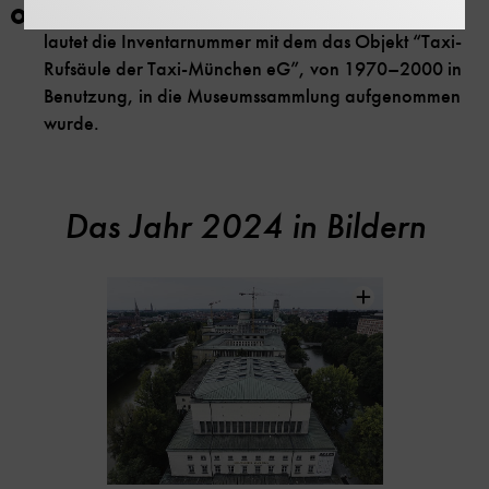
2024-0331
lautet die Inventarnummer mit dem das Objekt “Taxi-
Rufsäule der Taxi-München eG”, von 1970–2000 in
Benutzung, in die Museumssammlung aufgenommen
wurde.
Das Jahr 2024 in Bildern
Inhaltskarussell
überspringen