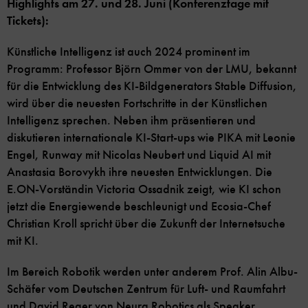
Highlights am 27. und 28. Juni (Konferenztage mit
Tickets):
Künstliche Intelligenz ist auch 2024 prominent im
Programm: Professor Björn Ommer von der LMU, bekannt
für die Entwicklung des KI-Bildgenerators Stable Diffusion,
wird über die neuesten Fortschritte in der Künstlichen
Intelligenz sprechen. Neben ihm präsentieren und
diskutieren internationale KI-Start-ups wie PIKA mit Leonie
Engel, Runway mit Nicolas Neubert und Liquid AI mit
Anastasia Borovykh ihre neuesten Entwicklungen. Die
E.ON-Vorständin Victoria Ossadnik zeigt, wie KI schon
jetzt die Energiewende beschleunigt und Ecosia-Chef
Christian Kroll spricht über die Zukunft der Internetsuche
mit KI.
Im Bereich Robotik werden unter anderem Prof. Alin Albu-
Schäfer vom Deutschen Zentrum für Luft- und Raumfahrt
und David Reger von Neura Robotics als Speaker