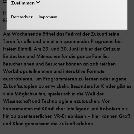
Zustimmen
Highlights am 29. und 30. Juni (Familientage bei freiem
Datenschutz
Impressum
Eintritt):
Am Wochenende öffnet das Festival der Zukunft seine
Türen für alle und bietet ein spannendes Programm bei
freiem Eintritt. Am 29. und 30. Juni ist hier der Ort zum
Entdecken und Mitmachen für die ganze Familie.
Besucherinnen und Besucher können an zahlreichen
Workshops teilnehmen und interaktive Formate
ausprobieren, um Programmieren zu lernen oder eigene
Zukunftsutopien zu entwickeln. Besonders für Kinder gibt es
viele Möglichkeiten, spielerisch in die Welt der
Wissenschaft und Technologie einzutauchen. Von
Experimenten mit Künstlicher Intelligenz und Robotern bis
hin zu abenteuerlichen VR-Erlebnissen – hier können Groß
und Klein gemeinsam die Zukunft erleben.