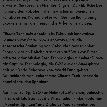
erwartet. Sie sprechen über die jüngsten Durchbrüche bei
humanoiden Robotern, die inzwischen mit Menschen
kollaborieren. Norma Steller von German Bionic bringt
Exoskelette mit, die menschliche Arbeit unterstützen.
Climate Tech steht ebenfalls im Fokus, mit innovativen
Lösungen von Start-ups wie ecoworks, das die
energetische Sanierung von Gebäuden revolutioniert,
Enough, das an Fleischalternativen auf Basis von Pilzen
arbeitet, oder Mission Zero Technologies mit seiner Direct-
Air-Capture-Technologie, die CO2 aus der Atmosphäre
holt. Mit Daria Saharova vom World Fund gehört
Deutschlands wohl bekannteste Climate-Tech-Investorin
ebenfalls zu den Speakern.
Matthias Tschöp, CEO von Helmholtz München, beleuchtet
im Bereich Life Sciences die Wissenschaft hinter modernen
„Abnehm-Spritzen“ und Diabetes-Medikamenten wie