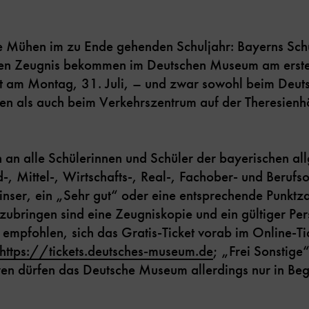
ie Mühen im zu Ende gehenden Schuljahr: Bayerns Sch
ellen Zeugnis bekommen im Deutschen Museum am erste
gilt am Montag, 31. Juli, – und zwar sowohl beim Deu
n als auch beim Verkehrszentrum auf der Theresienh
h an alle Schülerinnen und Schüler der bayerischen a
-, Mittel-, Wirtschafts-, Real-, Fachober- und Berufs
nser, ein „Sehr gut“ oder eine entsprechende Punktz
ubringen sind eine Zeugniskopie und ein gültiger Per
 empfohlen, sich das Gratis-Ticket vorab im Online-T
https://tickets.deutsches-museum.de
; „Frei Sonstige
ren dürfen das Deutsche Museum allerdings nur in Beg