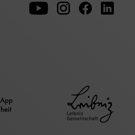
Zu
Zu
Zu
unserer
unserer
unserer
Youtube-
Instagram-
Faceboo
Seite
Seite
Seite
 App
iheit