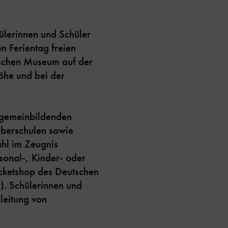
ülerinnen und Schüler
n Ferientag freien
tschen Museum auf der
öhe und bei der
llgemeinbildenden
oberschulen sowie
ahl im Zeugnis
sonal-, Kinder- oder
icketshop des Deutschen
“). Schülerinnen und
leitung von