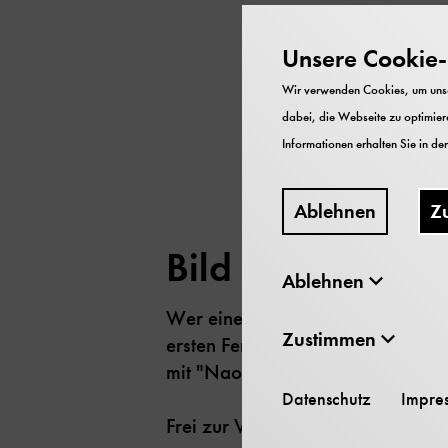
Unsere Cookie-R
Wir verwenden Cookies, um unser
dabei, die Webseite zu optimiere
Informationen erhalten Sie in de
Ablehnen
Z
Bild 1/2
Ablehnen
Wer einen "Einser" im Jahreszeug
Zustimmen
ersten Ferientag kostenlos unter
mit "Nao" ins Museum kommen.
Datenschutz
Impre
Frei zur Veröffentlichung nur mi