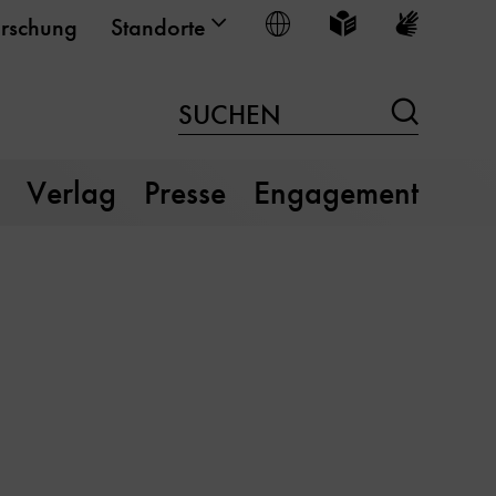
Sprache wählen
Leichte Sprache
Gebärden
rschung
Standorte
Suchen
SUCHEN
Verlag
Presse
Engagement