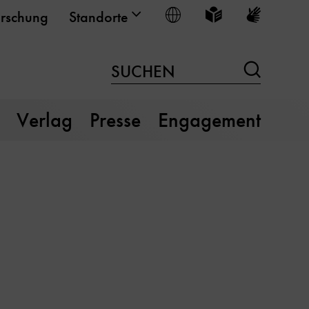
Sprache wählen
Leichte Sprache
Gebärden
rschung
Standorte
Suchen
SUCHEN
Verlag
Presse
Engagement