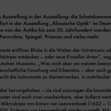
ne Ausstellung in der Ausstellung: die Schatzkamme
ofort in der Ausstellung „Klassische Optik“ im De
te von der Antike bis zum 20. Jahrhundert werden 
 Fernrohre, Spiegel, Prismen und vieles mehr.
mente eröffnen Blicke in die Weiten des Universums o
körper entdecken – oder neue Einzeller-Arten“, sa
utschen Museums. „Was mich aber am meisten beeindr
senschaftliche Forschung und Erkenntnis – aber auch g
cht die Instrumente zu Meisterwerken. In mehrfacher 
bei hervorgehoben – sie sind sozusagen die besonde
nter sind auch zwei unscheinbare, aber äußerst wert
e Mikroskope von Antoni van Leeuwenhoek (1632 – 1
00. Todestag von Leeuwenhoek wieder ausstellt. Mit