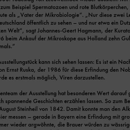
zum Beispiel Spermatozoen und rote Blutkörperchen, 
eute als „Vater der Mikrobiologie“. „Nur diese zwei
eutschland öffentlich zu sehen – und nur etwa ein Du
en Welt“, sagt Johannes-Geert Hagmann, der Kurator
06 beim Ankauf der Mikroskope aus Holland zehn Gu
mals.“
usstellungstück kann sich sehen lassen: Es ist ein Na
on Ernst Ruska, der 1986 für diese Erfindung den No
e es erstmals möglich, Viren darzustellen.
enteam der Ausstellung hat besonderen Wert darauf g
h spannende Geschichten erzählen lassen. So zum Bei
August Steinheil von 1842. Damit konnte man den Al
ier messen – gerade in Bayern eine Erfindung mit gro
mmer wieder argwöhnte, die Brauer würden zu wässrige