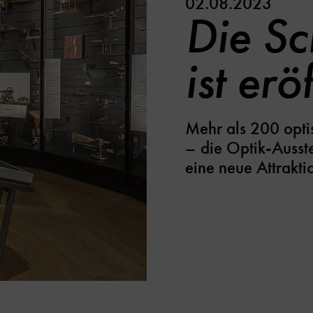
02.08.2023
Die S
ist erö
Mehr als 200 optis
– die Optik-Ausst
eine neue Attrakti