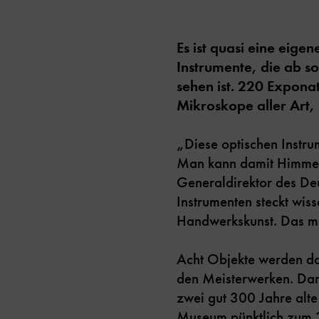
Es ist quasi eine eige
Instrumente, die ab s
sehen ist. 220 Expona
Mikroskope aller Art,
„Diese optischen Instru
Man kann damit Himmels
Generaldirektor des De
Instrumenten steckt wis
Handwerkskunst. Das ma
Acht Objekte werden da
den Meisterwerken. Daru
zwei gut 300 Jahre alt
Museum pünktlich zum 3