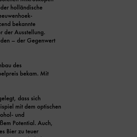
der holländische
 Leeuwenhoek-
tzend bekannte
 der Ausstellung.
lden – der Gegenwert
chbau des
belpreis bekam. Mit
elegt, dass sich
spiel mit dem optischen
kohol- und
ßem Potential. Auch,
s Bier zu teuer