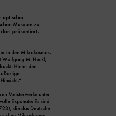
r optischer
utschen Museum zu
dort präsentiert.
der in den Mikrokosmos.
gt Wolfgang M. Heckl,
uckt: Hinter den
roßartige
Hinsicht.“
ren Meisterwerke unter
volle Exponate: Es sind
723), die das Deutsche
 solchen Mikroskopen