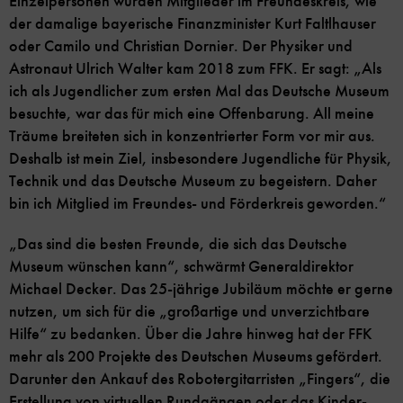
Einzelpersonen wurden Mitglieder im Freundeskreis, wie
der damalige bayerische Finanzminister Kurt Faltlhauser
oder Camilo und Christian Dornier. Der Physiker und
Astronaut Ulrich Walter kam 2018 zum FFK. Er sagt: „Als
ich als Jugendlicher zum ersten Mal das Deutsche Museum
besuchte, war das für mich eine Offenbarung. All meine
Träume breiteten sich in konzentrierter Form vor mir aus.
Deshalb ist mein Ziel, insbesondere Jugendliche für Physik,
Technik und das Deutsche Museum zu begeistern. Daher
bin ich Mitglied im Freundes- und Förderkreis geworden.“
„Das sind die besten Freunde, die sich das Deutsche
Museum wünschen kann“, schwärmt Generaldirektor
Michael Decker. Das 25-jährige Jubiläum möchte er gerne
nutzen, um sich für die „großartige und unverzichtbare
Hilfe“ zu bedanken. Über die Jahre hinweg hat der FFK
mehr als 200 Projekte des Deutschen Museums gefördert.
Darunter den Ankauf des Robotergitarristen „Fingers“, die
Erstellung von virtuellen Rundgängen oder das Kinder-