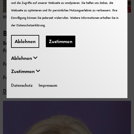
und die Zugriffe auf unserer Webseite zu analysieren. Sie helfen uns dabei, die
Webseite zu optimieren und Ihr persönliches Nutzungserlebnis zu verbessern. Ihre
Bild: Deutsches Museum, München | Hubert Czech
Einwilligung können Sie jederzeit widerrufen. Weitere Informationen erhalten Sie in
der
Datenschutzerklärung
.
Bild 2/4
Ablehnen
Zustimmen
Brigitte Böhm, seit 2023 Vorsitzende des Freundes- und
Förderkreis Deutsches Museum e. V..
Ablehnen
Frei zur Veröffentlichung nur mit dem Vermerk
Zustimmen
Foto: Deutsches Museum
Datenschutz
Impressum
Download