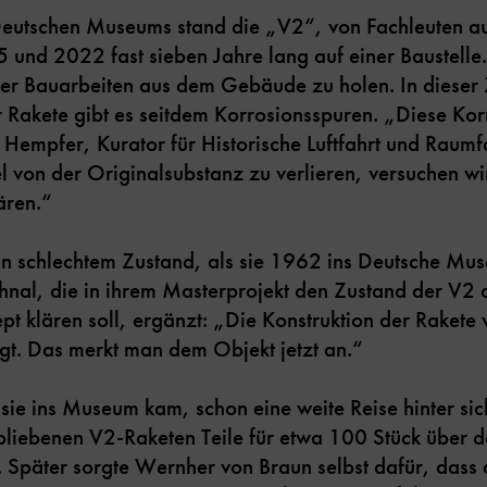
Deutschen Museums stand die „V2“, von Fachleuten 
und 2022 fast sieben Jahre lang auf einer Baustelle
er Bauarbeiten aus dem Gebäude zu holen. In dieser 
 Rakete gibt es seitdem Korrosionsspuren. „Diese Kor
Hempfer, Kurator für Historische Luftfahrt und Raum
el von der Originalsubstanz zu verlieren, versuchen w
ären.“
in schlechtem Zustand, als sie 1962 ins Deutsche Mu
al, die in ihrem Masterprojekt den Zustand der V2 a
pt klären soll, ergänzt: „Die Konstruktion der Rakete 
gt. Das merkt man dem Objekt jetzt an.“
 sie ins Museum kam, schon eine weite Reise hinter si
liebenen V2-Raketen Teile für etwa 100 Stück über d
. Später sorgte Wernher von Braun selbst dafür, das