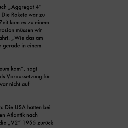
auch „Aggregat 4“
. Die Rakete war zu
Zeit kam es zu einem
rosion müssen wir
fahrt. „Wie das am
ir gerade in einem
seum kam“, sagt
ls Voraussetzung für
war nicht auf
ch: Die USA hatten bei
en Atlantik nach
s die „V2“ 1955 zurück