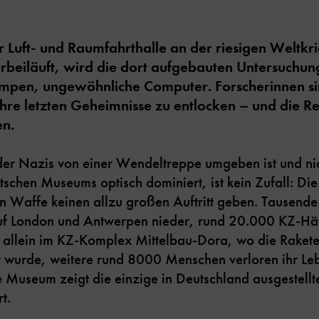
r Luft- und Raumfahrthalle an der riesigen Weltk
beiläuft, wird die dort aufgebauten Untersuchu
ampen, ungewöhnliche Computer. Forscherinnen si
hre letzten Geheimnisse zu entlocken – und die R
en.
er Nazis von einer Wendeltreppe umgeben ist und nic
tschen Museums optisch dominiert, ist kein Zufall: 
en Waffe keinen allzu großen Auftritt geben. Tausende
uf London und Antwerpen nieder, rund 20.000 KZ-Häf
 allein im KZ-Komplex Mittelbau-Dora, wo die Rakete
 wurde, weitere rund 8000 Menschen verloren ihr Leb
Museum zeigt die einzige in Deutschland ausgestellte
t.