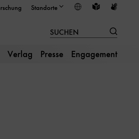
Sprache wählen
Leichte Sprache
Gebärden
rschung
Standorte
Suchen
SUCHEN
Verlag
Presse
Engagement