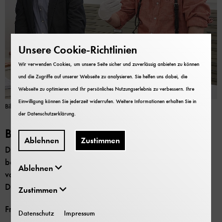
Unsere Cookie-Richtlinien
Wir verwenden Cookies, um unsere Seite sicher und zuverlässig anbieten zu können
und die Zugriffe auf unserer Webseite zu analysieren. Sie helfen uns dabei, die
Webseite zu optimieren und Ihr persönliches Nutzungserlebnis zu verbessern. Ihre
Einwilligung können Sie jederzeit widerrufen. Weitere Informationen erhalten Sie in
Bild: Deutsches Museum
der
Datenschutzerklärung
.
Bild 2/6
Ablehnen
Zustimmen
Die Dokumente im Archiv des Deutschen Museums
bekamen in der Nazizeit den Stempel „Geheim“, später
Ablehnen
von US-Amerikanern die Stempel „Secret“, „Restricted
Data“ und „Caution“.
Zustimmen
Frei zur Veröffentlichung nur mit dem Vermerk
Datenschutz
Impressum