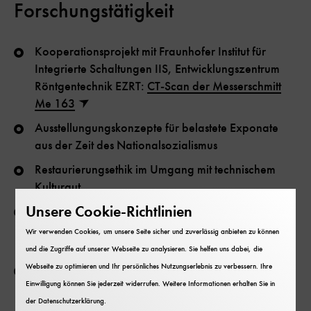
Forschungstätigkeit
Kooperationsprojekt mit Fraunhofer Institut für
Integrierte Schaltungen IIS, Entwicklungszentrum
Röntgentechnik EZRT:
CT-Scan der Messerschmitt
Me 163
Ausstellungungskonzepte für belastete Exponate
aus der Zeit des Nationalsozialismus
Restaurierungsethik im Umgang mit technischem
Kulturgut
Unsere Cookie-Richtlinien
Kooperationsprojekte mit der TU München, u.a.
Objektgeschichte der Messerschmitt Bf 109 E-3 des
Wir verwenden Cookies, um unsere Seite sicher und zuverlässig anbieten zu können
Deutschen Museums
und die Zugriffe auf unserer Webseite zu analysieren. Sie helfen uns dabei, die
Webseite zu optimieren und Ihr persönliches Nutzungserlebnis zu verbessern. Ihre
Restaurierungs- und Ausstellungskonzepte für den
Einwilligung können Sie jederzeit widerrufen. Weitere Informationen erhalten Sie in
originalen Lilienthalgleiter des Deutschen Museums
der
Datenschutzerklärung
.