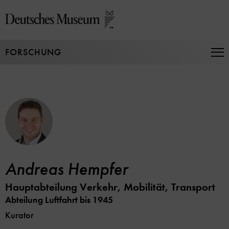
Direkt
zum
Seiteninhalt
springen
FORSCHUNG
Na
auf
un
zu
Andreas Hempfer
Hauptabteilung Verkehr, Mobilität, Transport
Abteilung Luftfahrt bis 1945
Kurator