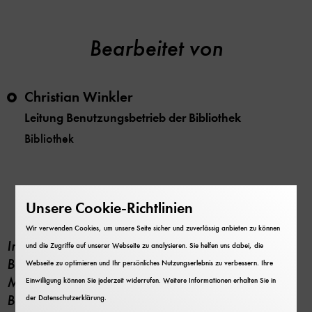
Bearbeitet von
Christian Winkler
Leitung Benutzungsbetrieb der Bibliothek
Bibliothek
Projektbeschreibung
Unsere Cookie-Richtlinien
Wir verwenden Cookies, um unsere Seite sicher und zuverlässig anbieten zu können
In einer Public-Private-Partnership mit Google
und die Zugriffe auf unserer Webseite zu analysieren. Sie helfen uns dabei, die
Books digitalisiert die Bibliothek des Deutschen
Webseite zu optimieren und Ihr persönliches Nutzungserlebnis zu verbessern. Ihre
Museums ihren urheberrechtlich unbedenklichen
Einwilligung können Sie jederzeit widerrufen. Weitere Informationen erhalten Sie in
Bestand. In der Hauptphase des Projektes 2017–
der
Datenschutzerklärung
.