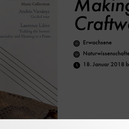
Makin
Craftw
Erwachsene
Naturwissenschaft
18. Januar 2018
b