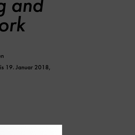
g and
ork
en
is
19. Januar 2018
,