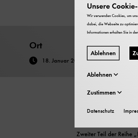
Unsere Cookie-R
Wir verwenden Cookies, um unser
dabei, die Webseite zu optimiere
Informationen erhalten Sie in de
Ort
Ablehnen
Z
18. Januar 2018
bis
19. Januar 2018
Ablehnen
Zustimmen
Münchner Stadtmuseum
Datenschutz
Impre
Zweiter Teil der Reihe 