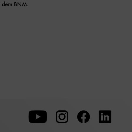
nd dem BNM.
Zu
Zu
Zu
unserer
unserer
unserer
Youtube-
Instagram-
Faceboo