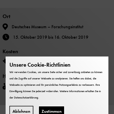
Ort
Deutsches Museum – Forschungsinstitut
15. Oktober 2019
bis
16. Oktober 2019
Kosten
Der Eintritt ist frei.
Unsere Cookie-Richtlinien
Wir verwenden Cookies, um unsere Seite sicher und zuverlässig anbieten zu können
Hinweise
und die Zugriffe auf unserer Webseite zu analysieren. Sie helfen uns dabei, die
Webseite zu optimieren und Ihr persönliches Nutzungserlebnis zu verbessern. Ihre
Nicht barrierefrei
Einwilligung können Sie jederzeit widerrufen. Weitere Informationen erhalten Sie in
der
Datenschutzerklärung
.
Ablehnen
Zustimmen