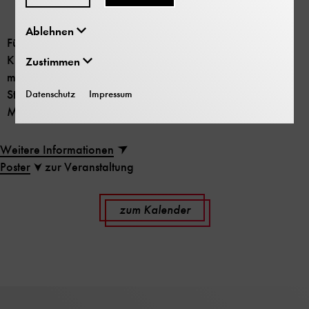
Ablehnen
Fünfter Teil der Reihe „Neue Ansätze einer
Kulturgeschichte der Organologie“, in Zusammenarbeit
Zustimmen
mit dem Schwerpunktbereich „((audio)) Ästhetische
Strategien“ im Institut für Kultur und Ästhetik digitaler
Datenschutz
Impressum
Medien der Leuphana Universität Lüneburg.
Weitere Informationen
Poster
zur Veranstaltung
zum Kalender