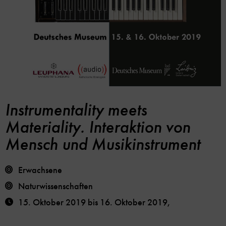
Instrumentality meets
Soc
Im
Me
Materiality. Interaktion von
Kalender
Lin
speicher
Mensch und Musikinstrument
Opt
Erwachsene
Naturwissenschaften
15. Oktober 2019
bis
16. Oktober 2019
,