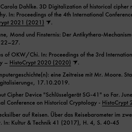
arola Dahlke. 3D Digitalization of historical cipher
. In: Proceedings of the 4th International Conference
rypt 2021 (2021)
.
ne, Mond und Finsternis: Der Antikythera-Mechanismus
. 22–27.
es of OKW/Chi. In: Proceedings of the 3rd Internatio
gy –
HistoCrypt 2020 (2020)
.
putergeschichte(n): eine Zeitreise mit Mr. Moore. S
gitalisierung«, 17.10.2019.
 Cipher Device "Schlüsselgerät SG-41" so Far. June
onal Conference on Historical Cryptology -
HistoCrypt
cksilber auf Reisen. Über das Reisebarometer im zwe
. In: Kultur & Technik 41 (2017), H. 4, S. 40-45