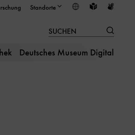
Sprache wählen
Leichte Sprache
Gebärden
rschung
Standorte
Suchen
SUCHEN
thek
Deutsches Museum Digital