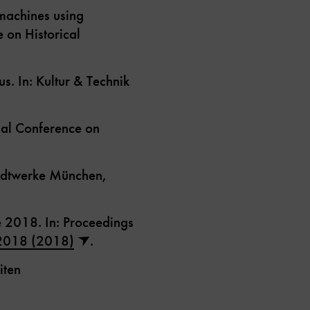
 machines using
 on Historical
. In: Kultur & Technik
nal Conference on
tadtwerke München,
 2018. In: Proceedings
 2018 (2018)
.
iten