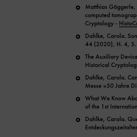
Matthias Göggerle, C
computed tomography
Cryptology -
HistoC
Dahlke, Carola. Son
44 (2020), H. 4, S
The Auxiliary Devic
Historical Cryptolo
Dahlke, Carola. Com
Messe »50 Jahre Di
What We Know About
of the 1st Internati
Dahlke, Carola. Que
Entdeckungszeitalter