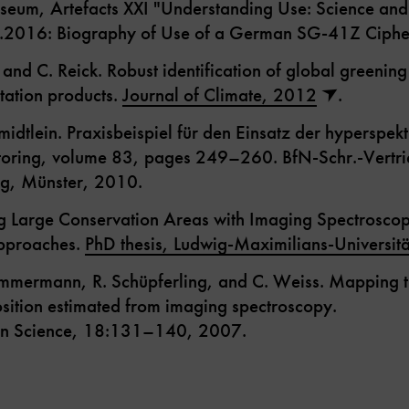
seum, Artefacts XXI "Understanding Use: Science and
0.2016: Biography of Use of a German SG-41Z Ciphe
and C. Reick. Robust identification of global greenin
tation products.
Journal of Climate, 2012
.
idtlein. Praxisbeispiel für den Einsatz der hyperspe
toring, volume 83, pages 249–260. BfN-Schr.-Vertri
ag, Münster, 2010.
g Large Conservation Areas with Imaging Spectrosco
pproaches.
PhD thesis, Ludwig-Maximilians-Universi
immermann, R. Schüpferling, and C. Weiss. Mapping th
sition estimated from imaging spectroscopy.
ion Science, 18:131–140, 2007.