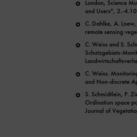
London, Science Mu
and Users", 2.-4.1
C. Dahlke, A. Loew, 
remote sensing vege
C. Weiss and S. Schm
Schutzgebiets-Moni
Landwirtschaftsverl
C. Weiss. Monitorin
and Non-discrete A
S. Schmidtlein, P. Z
Ordination space po
Journal of Vegetat