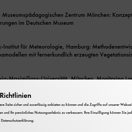
Museumspädagogischen Zentrum München: Konzepti
hrungen im Deutschen Museum
Institut für Meteorologie, Hamburg: Methodenentwic
mamodellen mit fernerkundlich erzeugten Vegetationsi
dwig-Maximilians-Universität, München. Monitoring L
opy: Combining Discrete and Non-discrete Approach
er Deutschen Bundesstiftung Umwelt
ichtlinien
e Seite sicher und zuverlässig anbieten zu können und die Zugriffe auf unserer Webseite
n und Ihr persönliches Nutzungserlebnis zu verbessern. Ihre Einwilligung können Sie jed
e Geographie an der Ludwig-Maximilians-Universitä
r
Datenschutzerklärung
.