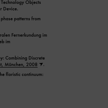
 Technology Objects
r Device.
g phase patterns from
ktralen Fernerkundung im
eb im
py: Combining Discrete
tät, München, 2008
.
e floristic continuum: