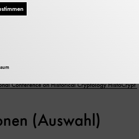
ustimmen
ungen / Projekte
ild-Schrift-Codes“
, Deutsches Museum (Eröffnung
storische Chiffriermaschinen
ssum
ional Conference on Historical Cryptology HistoCrypt
ionen (Auswahl)