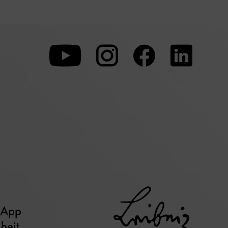
Zu
Zu
Zu
unserer
unserer
unserer
Youtube-
Instagram-
Faceboo
Seite
Seite
Seite
 App
iheit