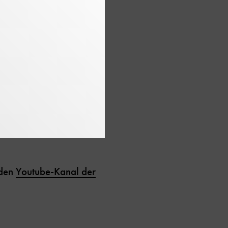
ls Senior Researcher
seines großen
essen zu bewahren. In
eibung und Deportation
für Gedenktafeln und
trag zur Gedenkkultur
 den
Youtube-Kanal der