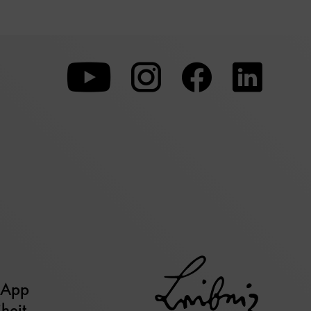
Zu
Zu
Zu
unserer
unserer
unserer
Youtube-
Instagram-
Faceboo
Seite
Seite
Seite
 App
iheit