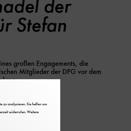
adel der
r Stefan
eines großen Engagements, die
dischen Mitglieder der DPG vor dem
ahren.
 zu analysieren. Sie helfen uns
erzeit widerrufen. Weitere