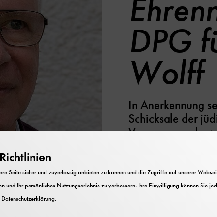
Ehrenn
DPG fü
Wolff
In Anerkennung s
Schicksale der jü
Vergessen zu bew
ichtlinien
e Seite sicher und zuverlässig anbieten zu können und die Zugriffe auf unserer Webseite
n und Ihr persönliches Nutzungserlebnis zu verbessern. Ihre Einwilligung können Sie jed
r
Datenschutzerklärung
.