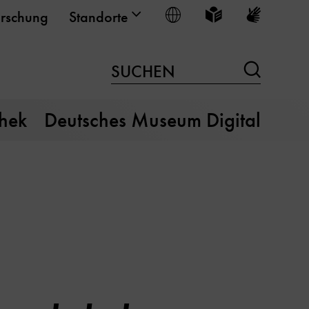
Sprache wählen
Leichte Sprache
Gebärden
rschung
Standorte
Suchen
SUCHEN
thek
Deutsches Museum Digital