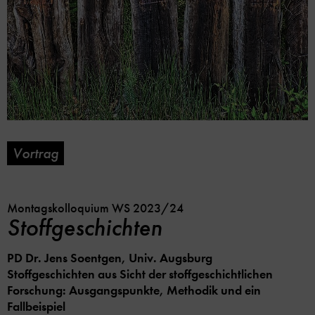
Vortrag
Soc
Me
Lin
Opt
Montagskolloquium WS 2023/24
Stoffgeschichten
PD Dr. Jens Soentgen, Univ. Augsburg
Stoffgeschichten aus Sicht der stoffgeschichtlichen
Forschung: Ausgangspunkte, Methodik und ein
Fallbeispiel