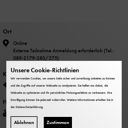
Ort
Online
Externe Teilnahme Anmeldung erforderlich (Tel.:
089-2179-280/275)
Unsere Cookie-Richtlinien
Kosten
Wir verwenden Cookies, um unsere Seite sicher und zuverlässig anbieten zu können
Die Teilnahme ist kostenlos.
und die Zugriffe auf unserer Webseite zu analysieren. Sie helfen uns dabei, die
Webseite zu optimieren und Ihr persönliches Nutzungserlebnis zu verbessern. Ihre
Einwilligung können Sie jederzeit widerrufen. Weitere Informationen erhalten Sie in
Hinweise
der
Datenschutzerklärung
.
Barrierefrei
Ablehnen
Zustimmen