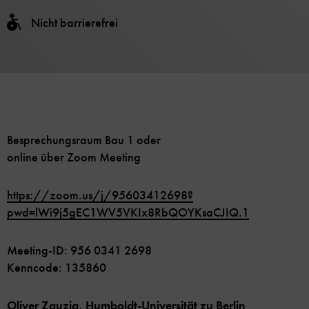
Nicht barrierefrei
Besprechungsraum Bau 1 oder
online über Zoom Meeting
https://zoom.us/j/95603412698?
pwd=lWi9j5gEC1WV5VKIx8RbQOYKsaCJIQ.1
Meeting-ID: 956 0341 2698
Kenncode: 135860
Oliver Zauzig, Humboldt-Universität zu Berlin