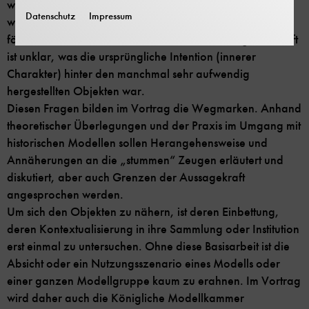
waren, was mit ihnen untersucht oder an ihnen gezeigt
Datenschutz
Impressum
werden sollte, drängt sich bei intensiver Beschäftigung
förmlich auf. Doch wer kann darüber Auskunft geben? Oft
ist unklar, was die ursprüngliche Intention (innerer
Charakter) hinter den manchmal sehr aufwendig
hergestellten Objekten war.
Diesen Fragen bilden im Vortrag die Wegmarken. Anhand
theoretischer Überlegungen und der Praxis im Umgang mit
historischen Modellen sollen Herangehensweise und
Annäherungen an die „stummen“ Zeugen erläutert und
diskutiert, aber auch Grenzen der Aussagekraft
angesprochen werden.
Um sich den Objekten zu nähern, ist deren Einbettung,
deren Kontextualisierung in ihre Sammlung oder Institution
erst einmal zu untersuchen. Ohne diese Basisarbeit ist die
Absicht oder ein Nutzungsszenario eines Modells oder
einer ganzen Modellgruppe kaum zu erahnen. Im Vortrag
wird daher auch die Königliche Modellkammer