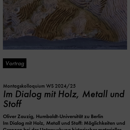
Vortrag
Soc
Im
Me
Kalender
Lin
speicher
Opt
Montagskolloquium WS 2024/25
Im Dialog mit Holz, Metall und
Stoff
Oliver Zauzig, Humboldt-Universität zu Berlin
Im Dialog mit Holz, Metall und Stoff: Möglichkeiten und
Grenzen bei der Untersuchung historischer materieller