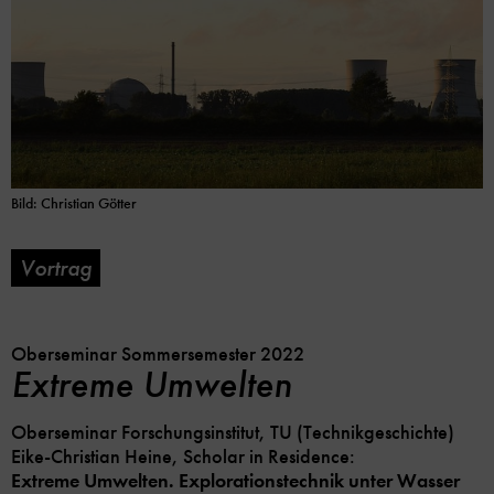
Bild: Christian Götter
Vortrag
Soc
Me
Lin
Opt
Oberseminar Sommersemester 2022
Extreme Umwelten
Oberseminar Forschungsinstitut, TU (Technikgeschichte)
Eike-Christian Heine, Scholar in Residence:
Extreme Umwelten. Explorationstechnik unter Wasser