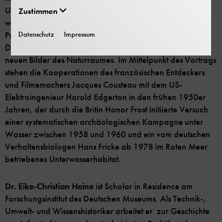
Unterwasserwelt entwickelt und praktisch eingesetzt
Zustimmen
wurden. Zugleich trieben Explorationstechniken die
Datenschutz
Impressum
Produktion neuen Wissens und neuer Imaginationen an.
Dabei rückten die Bilder der neuen Technik neben die
neuen Bilder des Naturraumes. Im Mittelpunkt des Vortrags
stehen die Kooperationen des französischen Entdeckers
und Filmemachers Jacques Cousteau mit dem US-
Elektroingenieur Harold Edgerton in den frühen 1950er
Jahren, der durch die Britin Honor Frost initiierte Versuch
einer systematischen archäologischen Kampagne unter
Wasser zwischen 1958 und 1960 und ein vom deutschen
Verhaltensbiologen Hans Fricke ab 1978 im Roten Meer
betriebenes Unterwasserhabitat.
Dr. Eike-Christian Heine
ist Scholar in Residence am
Forschungsinstitut des Deutschen Museums. Als Technik-,
Umwelt- und Wissenshistoriker arbeitet er zur Geschichte