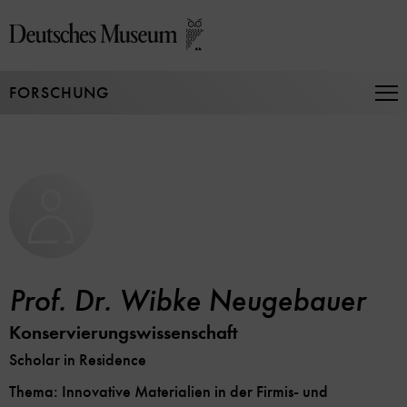
Direkt
zum
Seiteninhalt
springen
FORSCHUNG
Na
auf
un
zu
Prof. Dr. Wibke Neugebauer
Konservierungswissenschaft
Scholar in Residence
Thema: Innovative Materialien in der Firmis- und