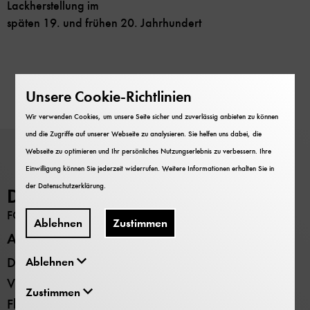
Lackherstellung im
späten 19. und frühen 20. Jahrhundert
Unsere Cookie-Richtlinien
Wir verwenden Cookies, um unsere Seite sicher und zuverlässig anbieten zu können
und die Zugriffe auf unserer Webseite zu analysieren. Sie helfen uns dabei, die
Webseite zu optimieren und Ihr persönliches Nutzungserlebnis zu verbessern. Ihre
Einwilligung können Sie jederzeit widerrufen. Weitere Informationen erhalten Sie in
der
Datenschutzerklärung
.
Deutsches Museum
FORSCHUNG
Ablehnen
Zustimmen
Alle Standorte
Deutsches Museum - Museumsinsel
Ablehnen
Verkehrszentrum
Zustimmen
Flugwerft Schleißheim